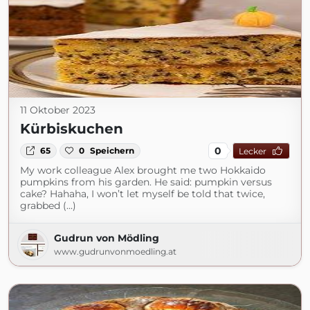
11 Oktober 2023
Kürbiskuchen
0
65
0
Speichern
Lecker
My work colleague Alex brought me two Hokkaido
pumpkins from his garden. He said: pumpkin versus
cake? Hahaha, I won’t let myself be told that twice,
grabbed (...)
Gudrun von Mödling
www.gudrunvonmoedling.at