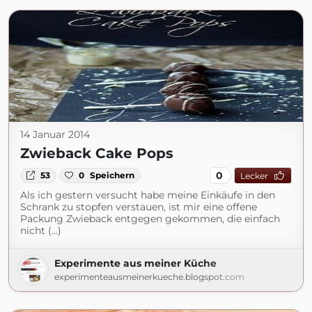
14 Januar 2014
Zwieback Cake Pops
0
53
0
Speichern
Lecker
Als ich gestern versucht habe meine Einkäufe in den
Schrank zu stopfen verstauen, ist mir eine offene
Packung Zwieback entgegen gekommen, die einfach
nicht (...)
Experimente aus meiner Küche
experimenteausmeinerkueche.blogspot.com