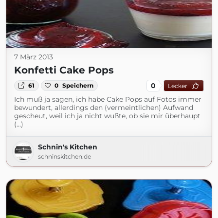
7 März 2013
Konfetti Cake Pops
0
61
0
Speichern
Lecker
Ich muß ja sagen, ich habe Cake Pops auf Fotos immer
bewundert, allerdings den (vermeintlichen) Aufwand
gescheut, weil ich ja nicht wußte, ob sie mir überhaupt
(...)
Schnin's Kitchen
schninskitchen.de