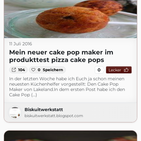
11 Juli 2016
Mein neuer cake pop maker im
produkttest pizza cake pops
0
104
0
Speichern
Lecker
In der letzten Woche habe ich Euch ja schon meinen
neuesten Küchenhelfer vorgestellt: Den Cake Pop
Maker von Lakeland.In dem ersten Post habe ich den
Cake Pop (...)
Biskuitwerkstatt
biskuitwerkstatt.blogspot.com