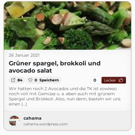
26 Januar 2021
Grüner spargel, brokkoli und
avocado salat
0
84
0
Speichern
Lecker
Wir hatten noch 2 Avocados und die TK ist sowieso
noch voll mit Gemüse u. a. eben auch mit grünem
Spargel und Brokkoli. Also, nun denn, basteln wir uns
einen (...)
cahama
cahama.wordpress.com