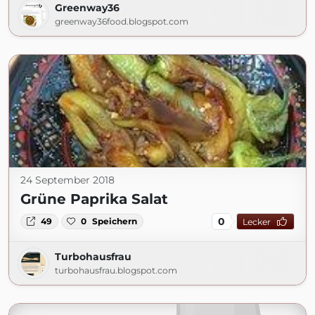
Greenway36
greenway36food.blogspot.com
24 September 2018
Grüne Paprika Salat
0
49
0
Speichern
Lecker
Turbohausfrau
turbohausfrau.blogspot.com