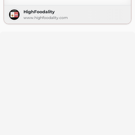
HighFoodality
www.highfoodality.com