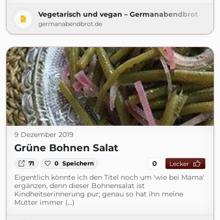
Vegetarisch und vegan – Germanabendbrot
germanabendbrot.de
9 Dezember 2019
Grüne Bohnen Salat
0
71
0
Speichern
Lecker
Eigentlich könnte ich den Titel noch um 'wie bei Mama'
ergänzen, denn dieser Bohnensalat ist
Kindheitserinnerung pur; genau so hat ihn meine
Mutter immer (...)