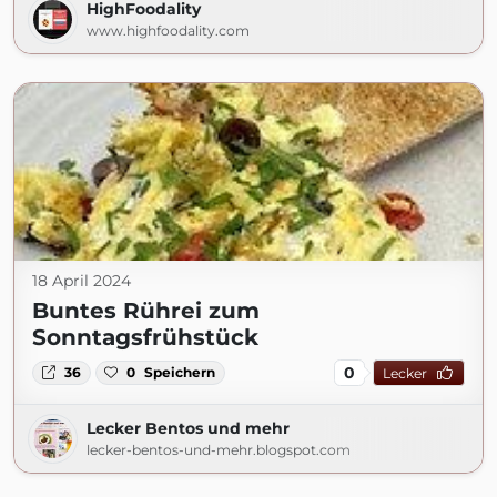
HighFoodality
www.highfoodality.com
18 April 2024
Buntes Rührei zum
Sonntagsfrühstück
0
36
0
Speichern
Lecker
Lecker Bentos und mehr
lecker-bentos-und-mehr.blogspot.com