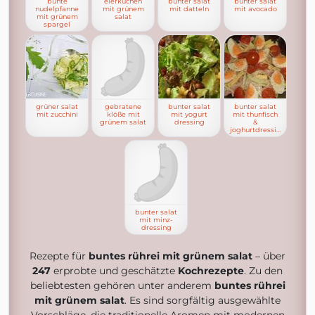
bunte
eierkuchen
bunter salat
bunter salat
nudelpfanne
mit grünem
mit datteln
mit avocado
mit grünem
salat
spargel
grüner salat
gebratene
bunter salat
bunter salat
mit zucchini
klöße mit
mit yogurt
mit thunfisch
grünem salat
dressing
&
joghurtdressing
bunter salat
mit minz-
dressing
Rezepte für
buntes rührei mit grünem salat
– über
247
erprobte und geschätzte
Kochrezepte
. Zu den
beliebtesten gehören unter anderem
buntes rührei
mit grünem salat
. Es sind sorgfältig ausgewählte