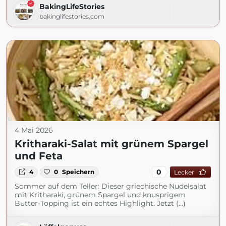
BakingLifeStories
bakinglifestories.com
4 Mai 2026
Kritharaki-Salat mit grünem Spargel
und Feta
0
4
0
Speichern
Lecker
Sommer auf dem Teller: Dieser griechische Nudelsalat
mit Kritharaki, grünem Spargel und knusprigem
Butter-Topping ist ein echtes Highlight. Jetzt (...)