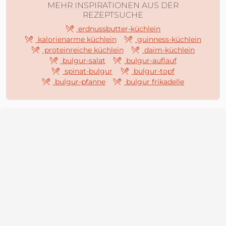
MEHR INSPIRATIONEN AUS DER
REZEPTSUCHE
erdnussbutter-küchlein
kalorienarme küchlein
guinness-küchlein
proteinreiche küchlein
daim-küchlein
bulgur-salat
bulgur-auflauf
spinat-bulgur
bulgur-topf
bulgur-pfanne
bulgur frikadelle