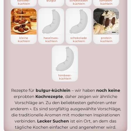
kartoffel-
bulgur
schokoladen
tomaten-
küchlein
küchlein
küchlein
kleine
haselnuss-
schokolade
protein
küchlein
küchlein
küchlein
küchlein
himbeer-
küchlein
Rezepte für
bulgur-küchlein
– wir haben
noch keine
erprobten
Kochrezepte
, daher zeigen wir ähnliche
Vorschläge an. Zu den beliebtesten gehören unter
anderem
-
. Es sind sorgfältig ausgewählte Vorschläge,
die traditionelle Aromen mit modernen Inspirationen
verbinden.
Lecker Suchen
ist ein Ort, an dem das
tägliche Kochen einfacher und angenehmer wird.