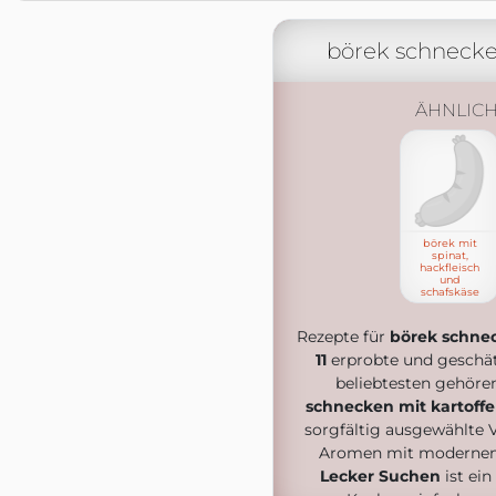
börek schnecke
ÄHNLIC
börek mit
spinat,
hackfleisch
und
schafskäse
Rezepte für
börek schnec
11
erprobte und geschä
beliebtesten gehör
schnecken mit kartoffe
sorgfältig ausgewählte V
Aromen mit modernen I
Lecker Suchen
ist ein