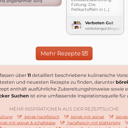
und angenehmer wird.
Füllung :Die
Pellkartoffeln in (...)
Verboten Gut
verbotengut.blogspot.c
Mehr Rezepte
assen über
11
detailliert beschriebene kulinarische Vors
ebtesten und neuesten Rezepte zu finden, darunter
böre
zept enthält ausführliche Zubereitungshinweise sowie 
cker Suchen
ist eine umfassende Inspirationsquelle für
MEHR INSPIRATIONEN AUS DER REZEPTSUCHE
füllung
börek hackfleisch
börek mit spinat
börek
rek mit spinat & schafskäse
hackfleisch mit blätterteig