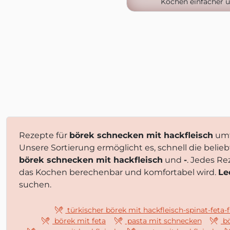
Kochen einfacher 
Rezepte für
börek schnecken mit hackfleisch
umf
Unsere Sortierung ermöglicht es, schnell die beli
börek schnecken mit hackfleisch
und
-
. Jedes Re
das Kochen berechenbar und komfortabel wird.
Le
suchen.
türkischer börek mit hackfleisch-spinat-feta-
börek mit feta
pasta mit schnecken
bö