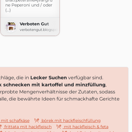
BlattpetersilieAjvargrü
ne Peperoni und / oder
(...)
Verboten Gut
om
verbotengut.blogspot.com
chläge, die in
Lecker Suchen
verfügbar sind.
k schnecken mit kartoffel und minzfüllung
,
erprobte Mengenverhältnisse der Zutaten, sodass
 alle, die bewährte Ideen für schmackhafte Gerichte
 mit schafkäse
börek mit hackfleischfüllung
frittata mit hackfleisch
mit hackfleisch & feta