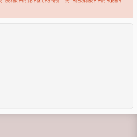
börek mit spinat und feta
hackfleisch mit nudeln