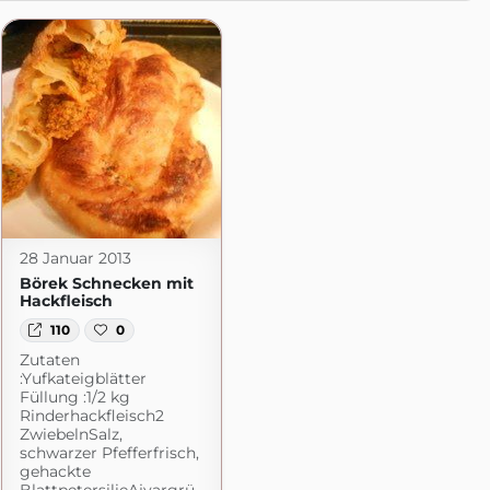
28 Januar 2013
Börek Schnecken mit
Hackfleisch
110
0
Zutaten
:Yufkateigblätter
Füllung :1/2 kg
Rinderhackfleisch2
ZwiebelnSalz,
schwarzer Pfefferfrisch,
gehackte