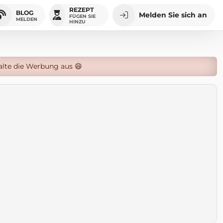
REZEPT
BLOG
Melden Sie sich an
FÜGEN SIE
MELDEN
HINZU
alte die Werbung aus 😄