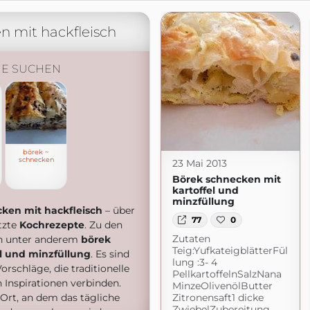
n mit hackfleisch
HE SUCHEN
börek ~
schnecken
23 Mai 2013
Börek schnecken mit
kartoffel und
minzfüllung
ken mit hackfleisch
– über
77
0
tzte
Kochrezepte
. Zu den
Zutaten
en unter anderem
börek
Teig:YufkateigblätterFül
l und minzfüllung
. Es sind
lung :3- 4
orschläge, die traditionelle
PellkartoffelnSalzNana
nspirationen verbinden.
MinzeOlivenölButter
 Ort, an dem das tägliche
Zitronensaft1 dicke
ZwiebelZubereitung