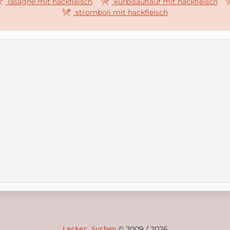
lasagne mit hackfleisch
kürbisauflauf mit hackfleisch
stromboli mit hackfleisch
© 2009 / 2026
Lecker Suchen