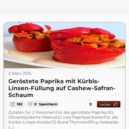
2 März 2015
Geröstete Paprika mit Kürbis-
Linsen-Füllung auf Cashew-Safran-
Schaum
0
182
0
Speichern
Lecker
Zutaten für 2 Personen:Für die geröstete Paprika:1EL
Olivenöljodierte Meersalz2 rote PaprikaschotenFür die
Kürbis-Linsen-Kürbis:1/2 Bund Thymian470 g Hokkaido
(...)