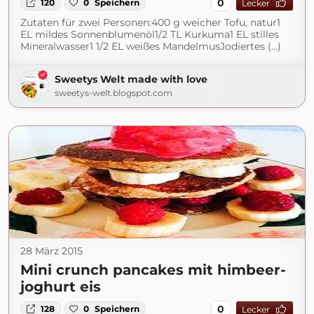
0
120
0
Speichern
Lecker
Zutaten für zwei Personen:400 g weicher Tofu, natur1
EL mildes Sonnenblumenöl1/2 TL Kurkuma1 EL stilles
Mineralwasser1 1/2 EL weißes MandelmusJodiertes (...)
Sweetys Welt made with love
sweetys-welt.blogspot.com
28 März 2015
Mini crunch pancakes mit himbeer-
joghurt eis
0
128
0
Speichern
Lecker