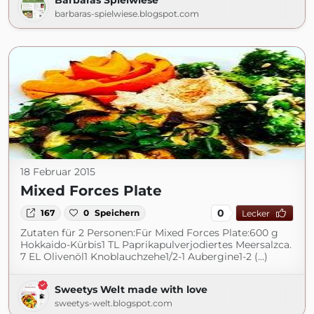
Barbaras Spielwiese
barbaras-spielwiese.blogspot.com
18 Februar 2015
Mixed Forces Plate
0
167
0
Speichern
Lecker
Zutaten für 2 Personen:Für Mixed Forces Plate:600 g
Hokkaido-Kürbis1 TL Paprikapulverjodiertes Meersalzca.
7 EL Olivenöl1 Knoblauchzehe1/2-1 Aubergine1-2 (...)
Sweetys Welt made with love
sweetys-welt.blogspot.com