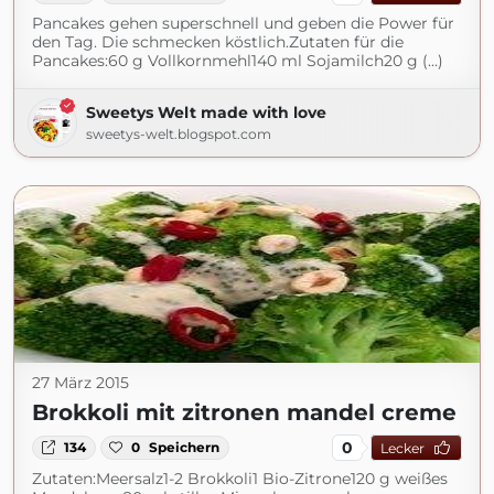
Pancakes gehen superschnell und geben die Power für
den Tag. Die schmecken köstlich.Zutaten für die
Pancakes:60 g Vollkornmehl140 ml Sojamilch20 g (...)
Sweetys Welt made with love
sweetys-welt.blogspot.com
27 März 2015
Brokkoli mit zitronen mandel creme
0
134
0
Speichern
Lecker
Zutaten:Meersalz1-2 Brokkoli1 Bio-Zitrone120 g weißes