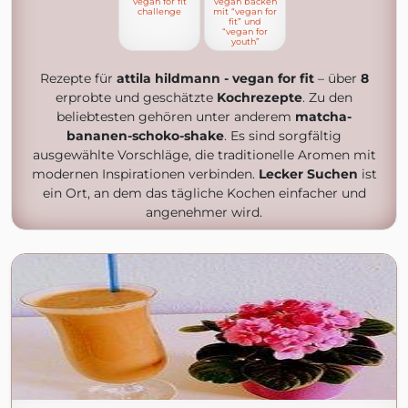
vegan for fit
vegan backen
challenge
mit “vegan for
fit” und
“vegan for
youth”
Rezepte für
attila hildmann - vegan for fit
– über
8
erprobte und geschätzte
Kochrezepte
. Zu den
beliebtesten gehören unter anderem
matcha-
bananen-schoko-shake
. Es sind sorgfältig
ausgewählte Vorschläge, die traditionelle Aromen mit
modernen Inspirationen verbinden.
Lecker Suchen
ist
ein Ort, an dem das tägliche Kochen einfacher und
angenehmer wird.