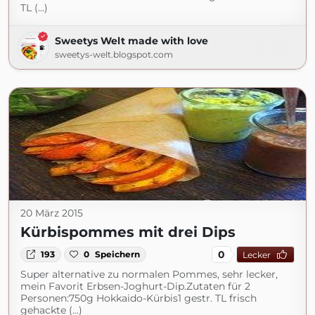
TL (...)
Sweetys Welt made with love
sweetys-welt.blogspot.com
20 März 2015
Kürbispommes mit drei Dips
0
193
0
Speichern
Lecker
Super alternative zu normalen Pommes, sehr lecker,
mein Favorit Erbsen-Joghurt-Dip.Zutaten für 2
Personen:750g Hokkaido-Kürbis1 gestr. TL frisch
gehackte (...)