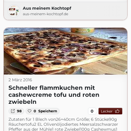
Aus meinem Kochtopf
aus-meinem-kochtopf.de
2 März 2016
Schneller flammkuchen mit
cashewcreme tofu und roten
zwiebeln
0
98
0
Speichern
Lecker
Zutaten für 1 Blech von26×40cm Größe; 6 Stücke90g
Räuchertofu2 EL Olivenöljodiertes Meersalzschwarzer
Pfeffer aus der Mühle1 rote Zwiebel100g Cashewmus1