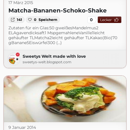
17 März 2015
Matcha-Bananen-Schoko-Shake
0
141
0
Speichern
Lecker
Zutaten für ein Glas:50 gweißesMandelmus2
ELAgavendicksaft1 MspgemahleneVanille1leicht
gehäufter TLMatcha2leicht gehäufter TLKakao(Bio)70
gBanane5Eiswürfel300 (...)
Sweetys Welt made with love
sweetys-welt.blogspot.com
9 Januar 2014