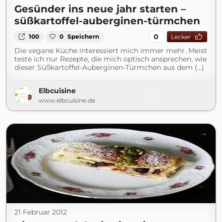
Gesünder ins neue jahr starten –
süßkartoffel-auberginen-türmchen
0
100
0
Speichern
Lecker
Die vegane Küche interessiert mich immer mehr. Meist
teste ich nur Rezepte, die mich optisch ansprechen, wie
dieser Süßkartoffel-Auberginen-Türmchen aus dem (...)
Elbcuisine
www.elbcuisine.de
21 Februar 2012