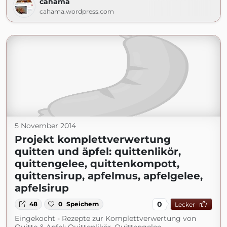
cahama
cahama.wordpress.com
5 November 2014
Projekt komplettverwertung
quitten und äpfel: quittenlikör,
quittengelee, quittenkompott,
quittensirup, apfelmus, apfelgelee,
apfelsirup
0
48
0
Speichern
Lecker
Eingekocht - Rezepte zur Komplettverwertung von