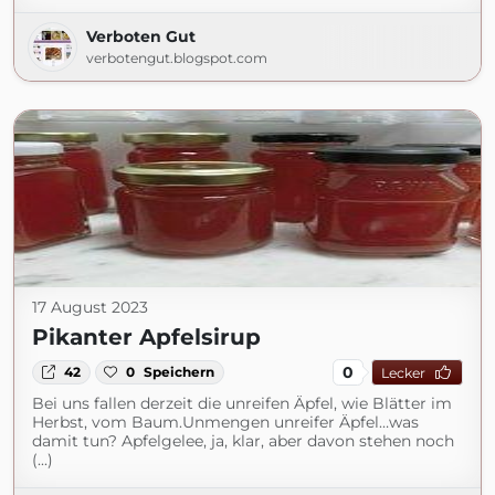
Verboten Gut
verbotengut.blogspot.com
17 August 2023
Pikanter Apfelsirup
0
42
0
Speichern
Lecker
Bei uns fallen derzeit die unreifen Äpfel, wie Blätter im
Herbst, vom Baum.Unmengen unreifer Äpfel…was
damit tun? Apfelgelee, ja, klar, aber davon stehen noch
(...)