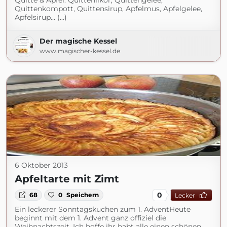
Quitte & Apfel: Quittenlikör, Quittengelee,
Quittenkompott, Quittensirup, Apfelmus, Apfelgelee,
Apfelsirup... (...)
Der magische Kessel
www.magischer-kessel.de
6 Oktober 2013
Apfeltarte mit Zimt
0
68
0
Speichern
Lecker
Ein leckerer Sonntagskuchen zum 1. AdventHeute
beginnt mit dem 1. Advent ganz offiziel die
Weihnachtszeit. Ich hoffe ihr habt alle einen schönen