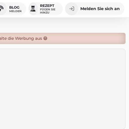
REZEPT
BLOG
Melden Sie sich an
FÜGEN SIE
MELDEN
HINZU
alte die Werbung aus 😄