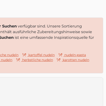
r Suchen
verfügbar sind. Unsere Sortierung
enthält ausführliche Zubereitungshinweise sowie
 Suchen
ist eine umfassende Inspirationsquelle für
sche nudeln
kartoffel nudeln
nudeln-pasta
 nudeln
herbstliche nudeln
karotten nudeln