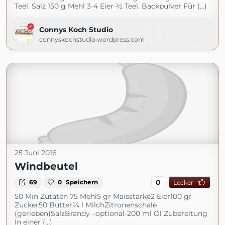
Teel. Salz 150 g Mehl 3-4 Eier ½ Teel. Backpulver Für (...)
Connys Koch Studio
connyskochstudio.wordpress.com
25 Juni 2016
Windbeutel
0
69
0
Speichern
Lecker
50 Min Zutaten 75 Mehl5 gr Maisstärke2 Eier100 gr
Zucker50 Butter¼ l MilchZitronenschale
(gerieben)SalzBrandy –optional-200 ml Öl Zubereitung
In einer (...)