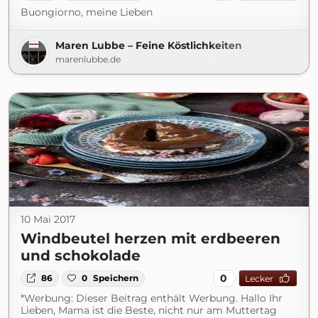
Buongiorno, meine Lieben
Maren Lubbe – Feine Köstlichkeiten
marenlubbe.de
10 Mai 2017
Windbeutel herzen mit erdbeeren
und schokolade
0
86
0
Speichern
Lecker
*Werbung: Dieser Beitrag enthält Werbung. Hallo Ihr
Lieben, Mama ist die Beste, nicht nur am Muttertag