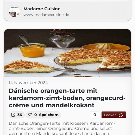
Madame Cuisine
www.madamecuisine.de
14 November 2024
Dänische orangen-tarte mit
kardamom-zimt-boden, orangecurd-
crème und mandelkrokant
0
36
0
Speichern
Lecker
Dänische Orangen-Tarte mit krossem Kardamom-
Zimt-Boden, einer Orangecurd-Crème und selbst
gemachtem Mandelkrokant Jedes Land, das ich