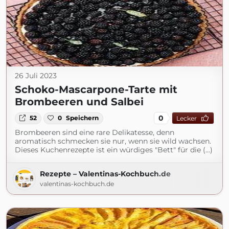
26 Juli 2023
Schoko-Mascarpone-Tarte mit
Brombeeren und Salbei
0
52
0
Speichern
Lecker
Brombeeren sind eine rare Delikatesse, denn
aromatisch schmecken sie nur, wenn sie wild wachsen.
Dieses Kuchenrezepte ist ein würdiges "Bett" für die (...)
Rezepte – Valentinas-Kochbuch.de
valentinas-kochbuch.de