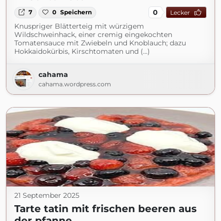
0
7
0
Speichern
Lecker
Knuspriger Blätterteig mit würzigem
Wildschweinhack, einer cremig eingekochten
Tomatensauce mit Zwiebeln und Knoblauch; dazu
Hokkaidokürbis, Kirschtomaten und (...)
cahama
cahama.wordpress.com
21 September 2025
Tarte tatin mit frischen beeren aus
der pfanne