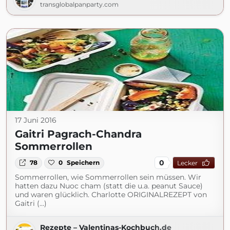
transglobalpanparty.com
17 Juni 2016
Gaitri Pagrach-Chandra
Sommerrollen
0
78
0
Speichern
Lecker
Sommerrollen, wie Sommerrollen sein müssen. Wir
hatten dazu Nuoc cham (statt die u.a. peanut Sauce)
und waren glücklich. Charlotte ORIGINALREZEPT von
Gaitri (...)
Rezepte – Valentinas-Kochbuch.de