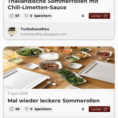
Thailändische Sommerrollen mit
Chili-Limetten-Sauce
0
67
0
Speichern
Lecker
Turbohausfrau
turbohausfrau.blogspot.com
7 Juni 2019
Mal wieder leckere Sommerollen
0
49
0
Speichern
Lecker