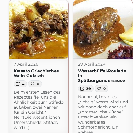
7 April 2026
29 April 2024
Krasato Griechisches
Wasserbüffel-Roulade
Wein-Gulasch
in
Spätburgundersauce
4
0
39
0
Beim ersten Lesen des
Nochmal, bevor es
Rezeptes fiel uns die
„richtig“ warm wird und
Ähnlichkeit zum Stifado
wir dann doch eher auf
auf.Aber, zwei Namen
„sommerliche Küche“
für ein Gericht?
umschwenken, ein
Nein!Die wesentlichen
wunderbares
Unterschiede: Stifado
Schmorgericht. Ein
wird (...)
wahres