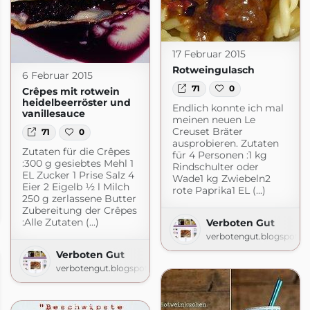
17 Februar 2015
Rotweingulasch
6 Februar 2015
71
0
Crêpes mit rotwein
heidelbeerröster und
Endlich konnte ich mal
vanillesauce
meinen neuen Le
Creuset Bräter
71
0
ausprobieren. Zutaten
Zutaten für die Crêpes
für 4 Personen :1 kg
:300 g gesiebtes Mehl 1
Rindschulter oder
EL Zucker 1 Prise Salz 4
Wade1 kg Zwiebeln2
Eier 2 Eigelb ½ l Milch
rote Paprika1 EL (...)
250 g zerlassene Butter
Zubereitung der Crêpes
:Alle Zutaten (...)
Verboten Gut
verbotengut.blogspot.c
Verboten Gut
verbotengut.blogspot.com