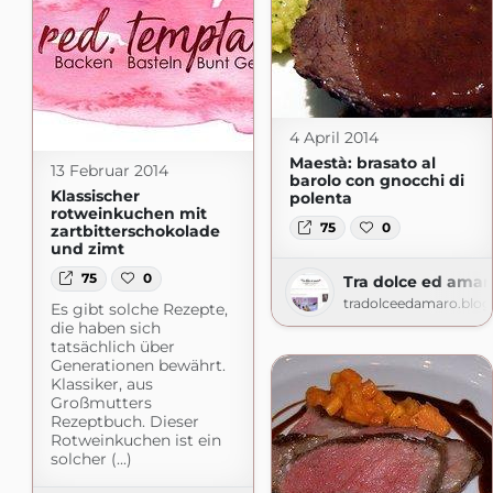
4 April 2014
Maestà: brasato al
13 Februar 2014
barolo con gnocchi di
Klassischer
polenta
rotweinkuchen mit
75
0
zartbitterschokolade
und zimt
75
0
Tra dolce ed amar
tradolceedamaro.blo
Es gibt solche Rezepte,
die haben sich
tatsächlich über
Generationen bewährt.
Klassiker, aus
Großmutters
Rezeptbuch. Dieser
Rotweinkuchen ist ein
solcher (...)