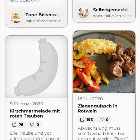
und Speck (...)
Selbstgemacht - De
Pane Bistecca
www.habe-ich-selbstge
pane-bistecca.com
18 Juli 2020
9 Februar 2020
Ziegengulasch in
Kirschmarmelade mit
Rotwein
roten Trauben
193
0
76
0
Abwechslung muss
Die Traube und vor
sein!Deshalb kam bei
allem die Roten passen
uns mal wieder „Ziege“