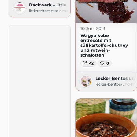
Backwerk – little. red. temptations.
littleredtemptations.com
10 Juni 2013
Wagyu kobe
entrecôte mit
süßkartoffel-chutney
und rotwein-
schalotten
42
0
Lecker Bentos un
lecker-bentos-und-me