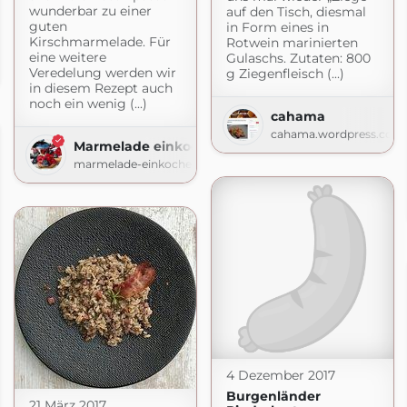
wunderbar zu einer
auf den Tisch, diesmal
guten
in Form eines in
Kirschmarmelade. Für
Rotwein marinierten
eine weitere
Gulaschs. Zutaten: 800
Veredelung werden wir
g Ziegenfleisch (...)
om
in diesem Rezept auch
noch ein wenig (...)
cahama
cahama.wordpress.com
Marmelade einkochen
marmelade-einkochen.de
4 Dezember 2017
Burgenländer
21 März 2017