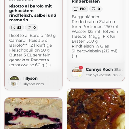
Rinderbraten
Risotto al barolo mit
170
0
gehacktem
rindfleisch, salbei und
Burgenländer
rosmarin
Rinderbraten Zutaten
für 4 Portionen: 250 ml
52
0
Wasser 125 ml Rotwein
Risotto al Barolo 450 g
1 Beutel Maggi Fix für
Carnaroli Reis 3,5 dl
Braten 500 g
Barolo*** 1,2 l kräftige
Rindfleisch ½ Glas
io
Fleischbouillon 50 g
Silberzwiebeln (212 ml)
Butter 3 EL sehr fein
(...)
rdpress.com
gehackter Pancetta
(ersatzweise 60 g (...)
Connys Koch Studio
connyskochstudio.word
lillyson
lillyson.com