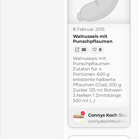
8 Februar 2015
Walnusseis mit
Punschpflaumen
35
0
Walnusseis mit
Punschpflaumen
Zutaten für 4
Portionen: 600 g
entsteinte halbierte
Pflaumen (Glas) 200 g
Zucker 125 ml Rotwein
3 Nelken 1 Zimtstange
500 ml (...)
om
Connys Koch Studio
connyskochstudio.wordpr