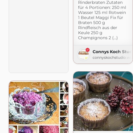
Rinderbraten Zutaten
für 4 Portionen: 250 ml
Wasser 125 ml Rotwein
1 Beutel Maggi Fix für
Braten 500 g
Rindfleisch aus der
Keule 250 g
Champignons 2 (...)
Connys Koch Stud
connyskochstudio.wo