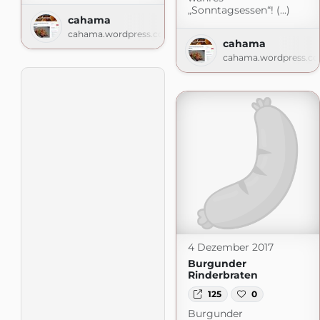
„Sonntagsessen“! (...)
cahama
cahama.wordpress.com
cahama
cahama.wordpress.c
4 Dezember 2017
Burgunder
Rinderbraten
125
0
Burgunder