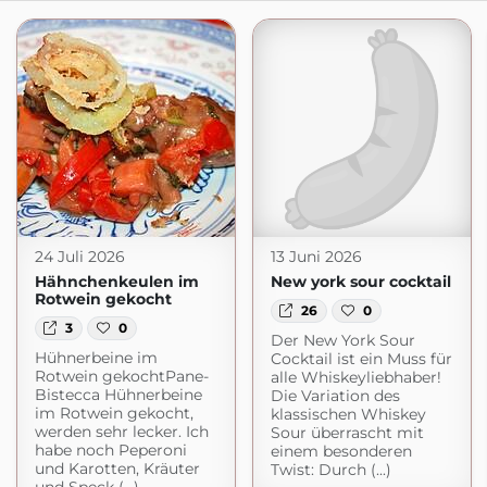
24 Juli 2026
13 Juni 2026
Hähnchenkeulen im
New york sour cocktail
Rotwein gekocht
26
0
3
0
Der New York Sour
Hühnerbeine im
Cocktail ist ein Muss für
Rotwein gekochtPane-
alle Whiskeyliebhaber!
Bistecca Hühnerbeine
Die Variation des
im Rotwein gekocht,
klassischen Whiskey
werden sehr lecker. Ich
Sour überrascht mit
habe noch Peperoni
einem besonderen
und Karotten, Kräuter
Twist: Durch (...)