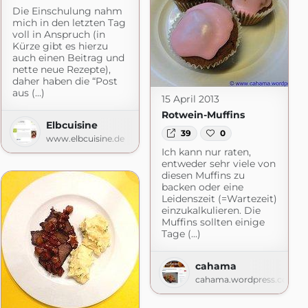
Die Einschulung nahm
mich in den letzten Tag
voll in Anspruch (in
Kürze gibt es hierzu
auch einen Beitrag und
nette neue Rezepte),
daher haben die “Post
aus (...)
15 April 2013
Rotwein-Muffins
Elbcuisine
39
0
www.elbcuisine.de
Ich kann nur raten,
entweder sehr viele von
diesen Muffins zu
backen oder eine
Leidenszeit (=Wartezeit)
einzukalkulieren. Die
Muffins sollten einige
Tage (...)
cahama
cahama.wordpress.com