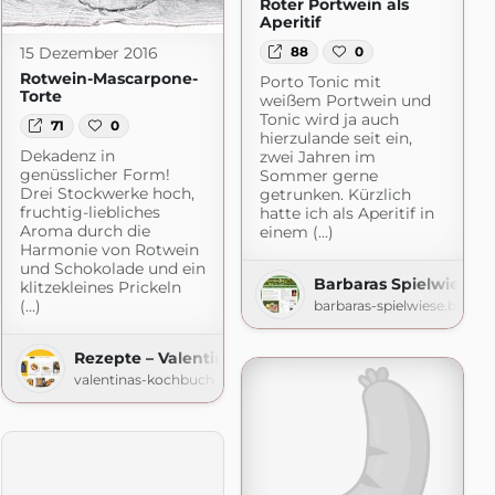
Roter Portwein als
Aperitif
15 Dezember 2016
88
0
Rotwein-Mascarpone-
Porto Tonic mit
Torte
weißem Portwein und
Tonic wird ja auch
71
0
hierzulande seit ein,
Dekadenz in
zwei Jahren im
genüsslicher Form!
Sommer gerne
Drei Stockwerke hoch,
getrunken. Kürzlich
fruchtig-liebliches
hatte ich als Aperitif in
Aroma durch die
einem (...)
Harmonie von Rotwein
und Schokolade und ein
Barbaras Spielwiese
klitzekleines Prickeln
press.com
(...)
barbaras-spielwiese.blogs
Rezepte – Valentinas-Kochbuch.de
valentinas-kochbuch.de