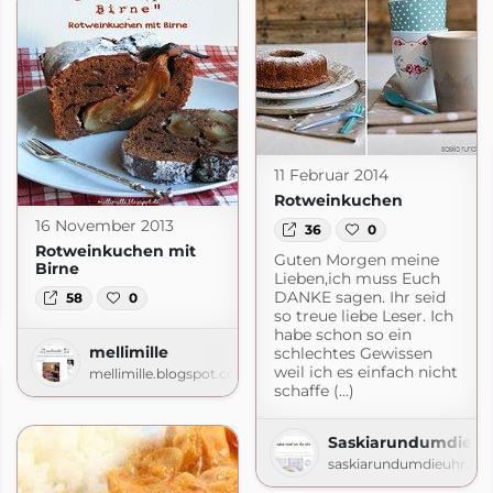
11 Februar 2014
Rotweinkuchen
16 November 2013
36
0
Rotweinkuchen mit
Guten Morgen meine
Birne
Lieben,ich muss Euch
o
DANKE sagen. Ihr seid
58
0
gspot.com
so treue liebe Leser. Ich
habe schon so ein
mellimille
schlechtes Gewissen
weil ich es einfach nicht
mellimille.blogspot.com
schaffe (...)
SaskiarundumdieUh
saskiarundumdieuhr.bl