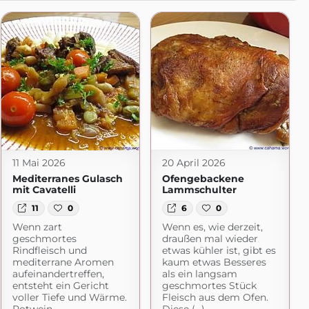
11 Mai 2026
20 April 2026
Mediterranes Gulasch
Ofengebackene
mit Cavatelli
Lammschulter
11
0
6
0
Wenn zart
Wenn es, wie derzeit,
geschmortes
draußen mal wieder
Rindfleisch und
etwas kühler ist, gibt es
mediterrane Aromen
kaum etwas Besseres
aufeinandertreffen,
als ein langsam
entsteht ein Gericht
geschmortes Stück
voller Tiefe und Wärme.
Fleisch aus dem Ofen.