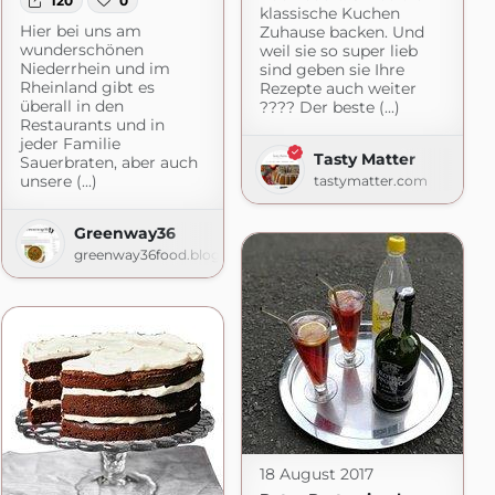
120
0
klassische Kuchen
Hier bei uns am
Zuhause backen. Und
wunderschönen
weil sie so super lieb
Niederrhein und im
sind geben sie Ihre
Rheinland gibt es
Rezepte auch weiter
überall in den
???? Der beste (...)
Restaurants und in
jeder Familie
Tasty Matter
Sauerbraten, aber auch
unsere (...)
tastymatter.com
Greenway36
greenway36food.blogspot.com
18 August 2017