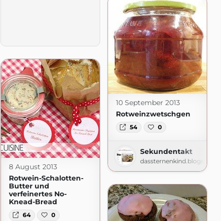
10 September 2013
Rotweinzwetschgen
54
0
Sekundentakt
dassternenkind.blogspot.
8 August 2013
Rotwein-Schalotten-
Butter und
verfeinertes No-
r
Knead-Bread
ogspot.com
64
0