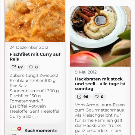
24 Dezember 2012
Fischfilet mit Curry auf
Reis
67
0
9 Mai 2012
Zubereitung:1 Zwiebel2
d mehr
Hackbraten mit stock
Knoblauchzehen100 g
hr.blogspot.com
und seeli – alle tage ist
ReisSalz
sonntag
Sonnenblumenöl 300 g
Fischfilet 150 g
96
0
Tomatenmark 7
Vom Arme-Leute-Essen
Esslöffel Rotwein
zum Gourmetschmaus
1Teelöffel Senf 1Teelöffel
Als Fleischgericht nur
Curry Salz (...)
für arme Familien galt
der Hackbraten früher,
Kochmomente
ganz besonders in der