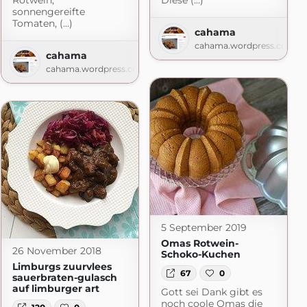
Rotwein,
Diese (...)
sonnengereifte
r Foodblog
Tomaten, (...)
cahama
macht.de
cahama.wordpress.com
cahama
cahama.wordpress.com
5 September 2019
Omas Rotwein-
26 November 2018
Schoko-Kuchen
Limburgs zuurvlees
67
0
sauerbraten-gulasch
auf limburger art
Gott sei Dank gibt es
noch coole Omas die