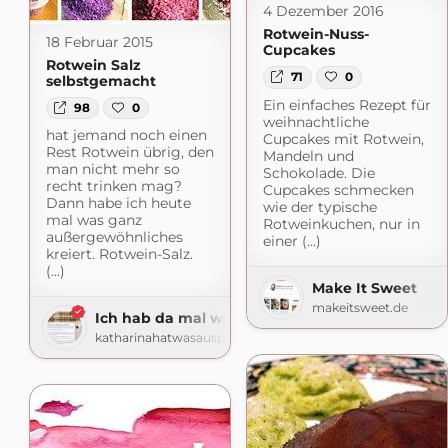
4 Dezember 2016
Rotwein-Nuss-
18 Februar 2015
Cupcakes
Rotwein Salz
71
0
selbstgemacht
Ein einfaches Rezept für
98
0
weihnachtliche
hat jemand noch einen
Cupcakes mit Rotwein,
Rest Rotwein übrig, den
Mandeln und
man nicht mehr so
Schokolade. Die
recht trinken mag?
Cupcakes schmecken
Dann habe ich heute
wie der typische
mal was ganz
Rotweinkuchen, nur in
außergewöhnliches
einer (...)
kreiert. Rotwein-Salz.
(...)
Make It Sweet
makeitsweet.de
Ich hab da mal was ausprobiert
katharinahatwasausprobiert.blogspot.com