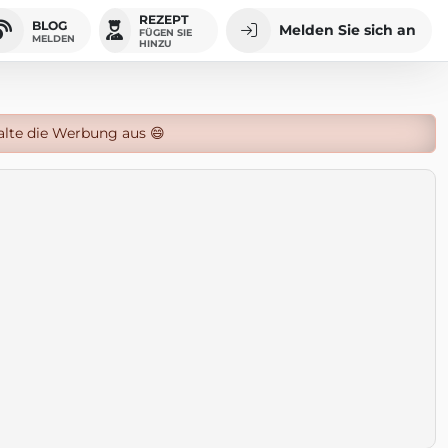
REZEPT
BLOG
Melden Sie sich an
FÜGEN SIE
MELDEN
HINZU
alte die Werbung aus 😄