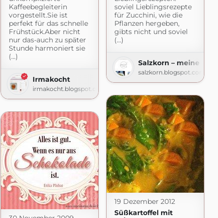
Kaffeebegleiterin
soviel Lieblingsrezepte
vorgestellt.Sie ist
für Zucchini, wie die
perfekt für das schnelle
Pflanzen hergeben,
Frühstück.Aber nicht
gibts nicht und soviel
nur das-auch zu später
(...)
Stunde harmoniert sie
(...)
Salzkorn – meine Gar
salzkorn.blogspot.com
Irmakocht
irmakocht.blogspot.com
ns Küche
com
19 Dezember 2012
Süßkartoffel mit