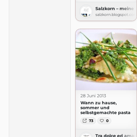
Salzkorn – meine
salzkorn.blogspot.co
28 Juni 2013
Wann zu hause,
sommer und
selbstgemachte pasta
73
0
Tra dolce ed amar