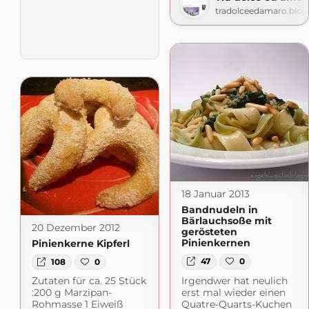
tradolceedamaro.blo
18 Januar 2013
Bandnudeln in
Bärlauchsoße mit
20 Dezember 2012
gerösteten
Pinienkernen
Pinienkerne Kipferl
47
0
108
0
Irgendwer hat neulich
Zutaten für ca. 25 Stück
erst mal wieder einen
:200 g Marzipan-
Quatre-Quarts-Kuchen
Rohmasse 1 Eiweiß