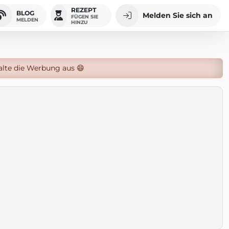
REZEPT
BLOG
Melden Sie sich an
FÜGEN SIE
MELDEN
HINZU
alte die Werbung aus 😄