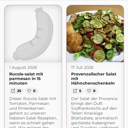
1 August 2026
17 Juli 2026
Rucola-salat mit
Provenzalischer Salat
parmesan in 15
mit
minuten
Hähnchenschenkeln
25
0
5
0
Dieser Rucola Salat mit
Der Salat der Provence
Tomaten, Parmesan
bringt den Duft
und Pinienkernen
Südfrankreichs auf den
gehört zu unseren
Teller! Knackige
liebsten Salat-Rezepten,
Blattsalate, aromatisch
wenn es schnell gehen
geröstete Auberginen
soll. Wir mögen ihn
und Zucchini, verfeinert