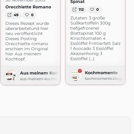
30 November 2009
Spinat
Orecchiette Romano
112
0
49
0
Zutaten: 3 große
Süßkartoffeln 300g
Dieses Rezept wurde
tiefgefrorener
überarbeitetund hier
Blattspinat 100 g
neu veröffentlicht
Kirschtomaten 4
Dieses Posting
Esslöffel Frittierfett Salz
Orecchiette romano
1 Avocado 3 Esslöffel
erschien im Original
Akazienhonig 3
hier Aus meinem
Esslöffel (...)
Kochtopf.
Kochmomente
Aus meinem Kochtopf
kochmomente.blogspot.c
aus-meinem-kochtopf.de