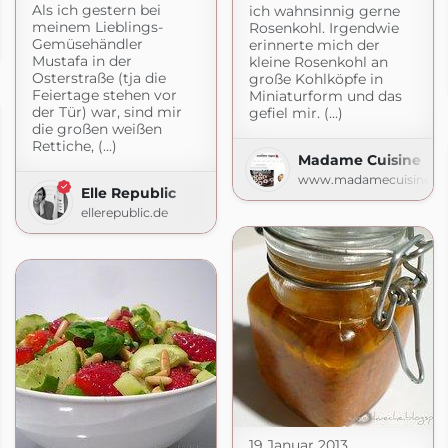
Als ich gestern bei
ich wahnsinnig gerne
meinem Lieblings-
 Gartenküche
Rosenkohl. Irgendwie
Gemüsehändler
erinnerte mich der
m
Mustafa in der
kleine Rosenkohl an
Osterstraße (tja die
große Kohlköpfe in
Feiertage stehen vor
Miniaturform und das
der Tür) war, sind mir
gefiel mir. (...)
die großen weißen
Rettiche, (...)
Madame Cuisine
www.madamecuisine.d
Elle Republic
ellerepublic.de
o
19 Januar 2013