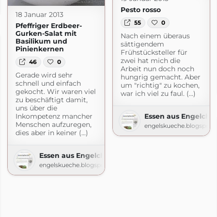
gspot.com
Pesto rosso
18 Januar 2013
55
0
Pfeffriger Erdbeer-
Gurken-Salat mit
Nach einem überaus
Basilikum und
sättigendem
Pinienkernen
Frühstücksteller für
zwei hat mich die
46
0
Arbeit nun doch noch
Gerade wird sehr
hungrig gemacht. Aber
schnell und einfach
um "richtig" zu kochen,
gekocht. Wir waren viel
war ich viel zu faul. (...)
zu beschäftigt damit,
uns über die
Inkompetenz mancher
Essen aus Engelche
Menschen aufzuregen,
engelskueche.blogspot.
dies aber in keiner (...)
Essen aus Engelchens Küche
engelskueche.blogspot.com