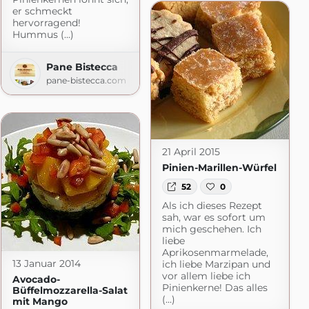
er schmeckt
hervorragend!
Hummus (...)
Pane Bistecca
pane-bistecca.com
21 April 2015
Pinien-Marillen-Würfel
52
0
Als ich dieses Rezept
sah, war es sofort um
mich geschehen. Ich
liebe
Aprikosenmarmelade,
13 Januar 2014
ich liebe Marzipan und
vor allem liebe ich
Avocado-
Pinienkerne! Das alles
Büffelmozzarella-Salat
(...)
mit Mango