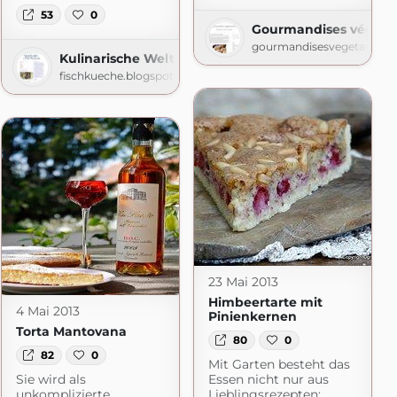
53
0
Gourmandises végéta
gourmandisesvegetarienne
Kulinarische Welten zu Fisch- und Meeresfrucht
fischkueche.blogspot.com
e
23 Mai 2013
Himbeertarte mit
4 Mai 2013
Pinienkernen
Torta Mantovana
80
0
82
0
Mit Garten besteht das
Sie wird als
Essen nicht nur aus
unkomplizierte
Lieblingsrezepten: