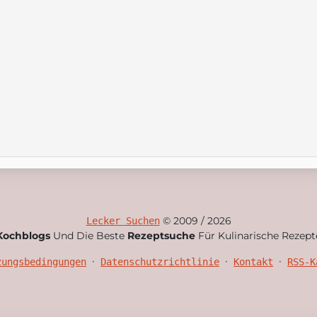
© 2009 / 2026
Lecker Suchen
Kochblogs
Und Die Beste
Rezeptsuche
Für Kulinarische Rezept
•
•
•
zungsbedingungen
Datenschutzrichtlinie
Kontakt
RSS-K