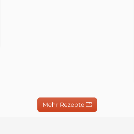
hens Küche
ot.com
Mehr Rezepte