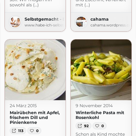
sowohl als (...)
mit (...)
Selbstgemacht - Der Foodblog
cahama
www.habe-ich-selbstgemacht.de
cahama.wordpress.com
24 März 2015
9 November 2014
Mairübchen mit Apfel,
Winterliche Pasta mit
frischem Dill und
Rosenkohl
Pinienkerne
92
0
113
0
Schon als Kind mochte