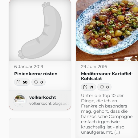
6 Januar 2019
29 Juni 2016
Pinienkerne rösten
Mediterraner Kartoffel-
Kohlsalat
50
0
71
0
Unter die Top 10 der
volkerkocht
Dinge, die ich an
volkerkocht.blogspot.com
Frankreich besonders
mag, gehört, dass die
französische Campagne
einfach irgendwie
kruschtelig ist - also
unaufgeräumt, (...)