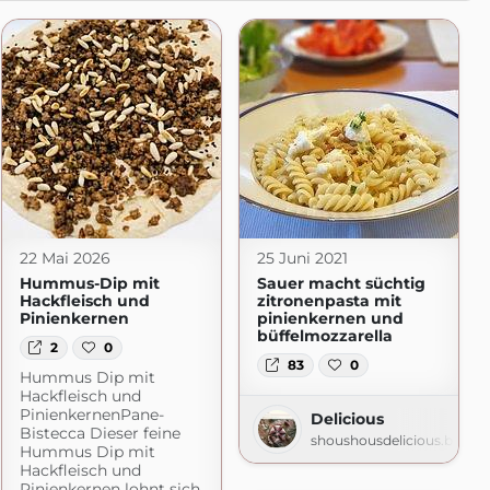
22 Mai 2026
25 Juni 2021
Hummus-Dip mit
Sauer macht süchtig
Hackfleisch und
zitronenpasta mit
Pinienkernen
pinienkernen und
büffelmozzarella
2
0
83
0
Hummus Dip mit
Hackfleisch und
PinienkernenPane-
Delicious
Bistecca Dieser feine
shoushousdelicious.blogs
Hummus Dip mit
Hackfleisch und
Pinienkernen lohnt sich,