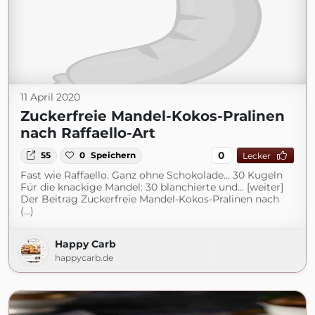
11 April 2020
Zuckerfreie Mandel-Kokos-Pralinen
nach Raffaello-Art
0
55
0
Speichern
Lecker
Fast wie Raffaello. Ganz ohne Schokolade… 30 Kugeln
Für die knackige Mandel: 30 blanchierte und... [weiter]
Der Beitrag Zuckerfreie Mandel-Kokos-Pralinen nach
(...)
Happy Carb
happycarb.de