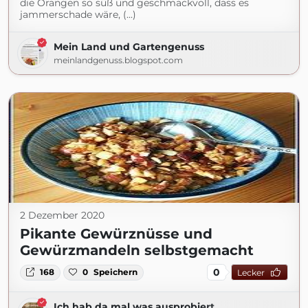
die Orangen so süß und geschmackvoll, dass es
jammerschade wäre, (...)
Mein Land und Gartengenuss
meinlandgenuss.blogspot.com
2 Dezember 2020
Pikante Gewürznüsse und
Gewürzmandeln selbstgemacht
0
168
0
Speichern
Lecker
Ich hab da mal was ausprobiert