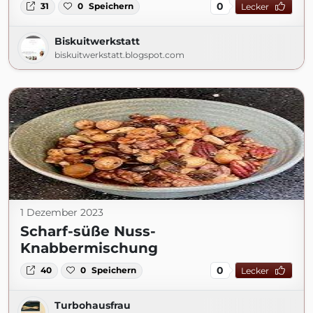
0
31
0
Speichern
Lecker
Biskuitwerkstatt
biskuitwerkstatt.blogspot.com
1 Dezember 2023
Scharf-süße Nuss-
Knabbermischung
0
40
0
Speichern
Lecker
Turbohausfrau