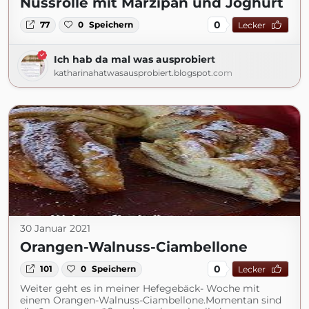
Nussrolle mit Marzipan und Joghurt
0
77
0
Speichern
Lecker
Ich hab da mal was ausprobiert
katharinahatwasausprobiert.blogspot.com
30 Januar 2021
Orangen-Walnuss-Ciambellone
0
101
0
Speichern
Lecker
Weiter geht es in meiner Hefegebäck- Woche mit
einem Orangen-Walnuss-Ciambellone.Momentan sind