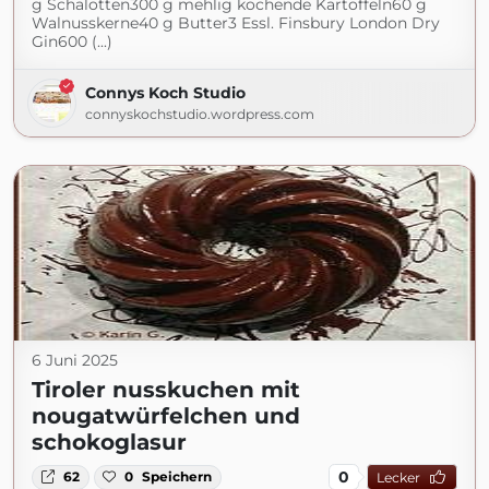
g Schalotten300 g mehlig kochende Kartoffeln60 g
Walnusskerne40 g Butter3 Essl. Finsbury London Dry
Gin600 (...)
Connys Koch Studio
connyskochstudio.wordpress.com
6 Juni 2025
Tiroler nusskuchen mit
nougatwürfelchen und
schokoglasur
0
62
0
Speichern
Lecker