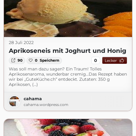
28 Juli 2022
Aprikoseneis mit Joghurt und Honig
0
90
0
Speichern
Lecker
Was soll man dazu sagen? Ein Traum! Tolles
Aprikosenaroma, wunderbar cremig…Das Rezept haben
wir bei „GuteKüche.ch“ entdeckt. Zutaten: 350 g
Aprikosen, (...)
cahama
cahama.wordpress.com