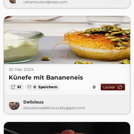
cahama.wordpress.com
30 Mai 2024
Künefe mit Bananeneis
0
61
0
Speichern
Lecker
Delicious
shoushousdelicious.blogspot.com