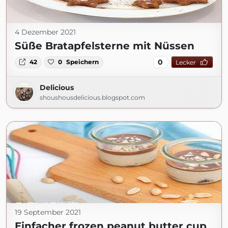
4 Dezember 2021
Süße Bratapfelsterne mit Nüssen
0
42
0
Speichern
Lecker
Delicious
shoushousdelicious.blogspot.com
19 September 2021
Einfacher frozen peanut butter cup