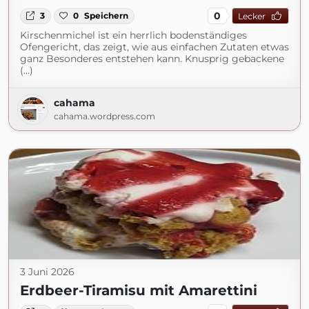
0
3
0
Speichern
Lecker
Kirschenmichel ist ein herrlich bodenständiges
Ofengericht, das zeigt, wie aus einfachen Zutaten etwas
ganz Besonderes entstehen kann. Knusprig gebackene
(...)
cahama
cahama.wordpress.com
3 Juni 2026
Erdbeer-Tiramisu mit Amarettini