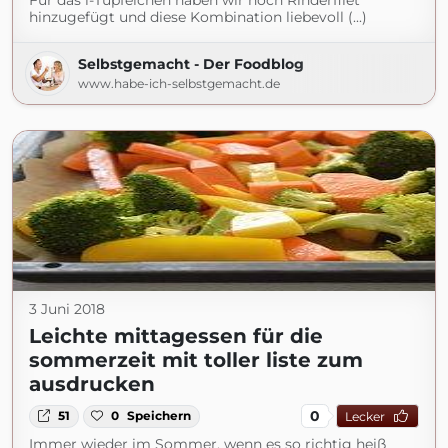
Für das i-Tüpfelchen haben wir noch Rinderfilet
hinzugefügt und diese Kombination liebevoll (...)
Selbstgemacht - Der Foodblog
www.habe-ich-selbstgemacht.de
3 Juni 2018
Leichte mittagessen für die
sommerzeit mit toller liste zum
ausdrucken
0
51
0
Speichern
Lecker
Immer wieder im Sommer, wenn es so richtig heiß