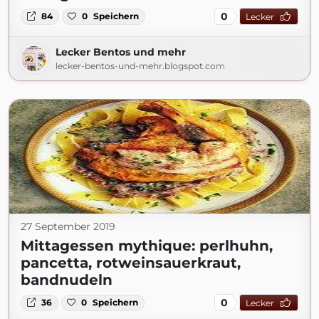
0
84
0
Speichern
Lecker
Lecker Bentos und mehr
lecker-bentos-und-mehr.blogspot.com
27 September 2019
Mittagessen mythique: perlhuhn,
pancetta, rotweinsauerkraut,
bandnudeln
0
36
0
Speichern
Lecker