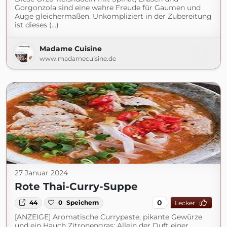
Gorgonzola sind eine wahre Freude für Gaumen und
Auge gleichermaßen. Unkompliziert in der Zubereitung
ist dieses (...)
Madame Cuisine
www.madamecuisine.de
27 Januar 2024
Rote Thai-Curry-Suppe
0
44
0
Speichern
Lecker
[ANZEIGE] Aromatische Currypaste, pikante Gewürze
und ein Hauch Zitronengras: Allein der Duft einer