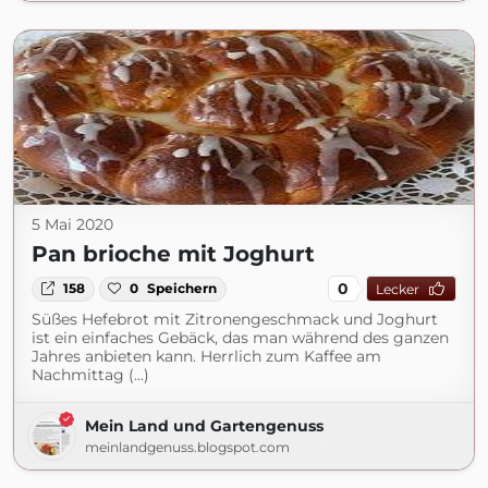
5 Mai 2020
Pan brioche mit Joghurt
0
158
0
Speichern
Lecker
Süßes Hefebrot mit Zitronengeschmack und Joghurt
ist ein einfaches Gebäck, das man während des ganzen
Jahres anbieten kann. Herrlich zum Kaffee am
Nachmittag (...)
Mein Land und Gartengenuss
meinlandgenuss.blogspot.com