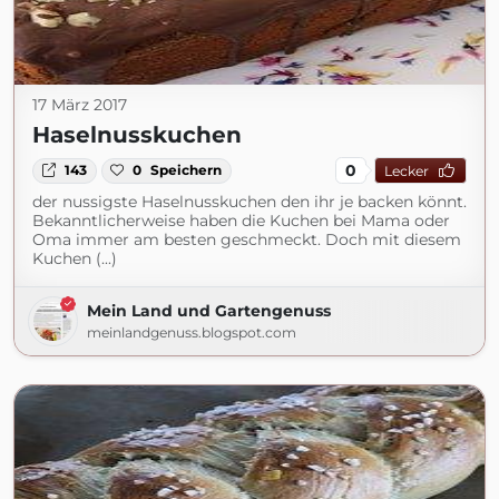
17 März 2017
Haselnusskuchen
0
143
0
Speichern
Lecker
der nussigste Haselnusskuchen den ihr je backen könnt.
Bekanntlicherweise haben die Kuchen bei Mama oder
Oma immer am besten geschmeckt. Doch mit diesem
Kuchen (...)
Mein Land und Gartengenuss
meinlandgenuss.blogspot.com