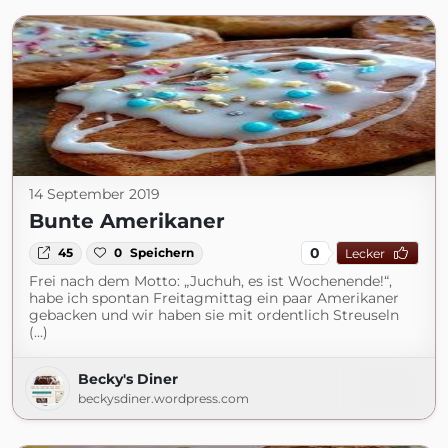
14 September 2019
Bunte Amerikaner
0
45
0
Speichern
Lecker
Frei nach dem Motto: „Juchuh, es ist Wochenende!“,
habe ich spontan Freitagmittag ein paar Amerikaner
gebacken und wir haben sie mit ordentlich Streuseln
(...)
Becky's Diner
beckysdiner.wordpress.com