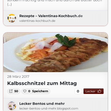
sondern fruchtig und frisch und durch die Butter doch
(...)
Rezepte – Valentinas-Kochbuch.de
valentinas-kochbuch.de
28 März 2017
Kalbsschnitzel zum Mittag
0
50
0
Speichern
Lecker
Lecker Bentos und mehr
lecker-bentos-und-mehr.blogspot.com