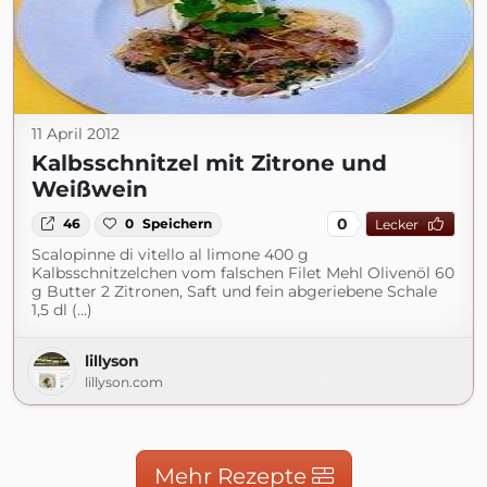
11 April 2012
Kalbsschnitzel mit Zitrone und
Weißwein
0
46
0
Speichern
Lecker
Scalopinne di vitello al limone 400 g
Kalbsschnitzelchen vom falschen Filet Mehl Olivenöl 60
g Butter 2 Zitronen, Saft und fein abgeriebene Schale
1,5 dl (...)
lillyson
lillyson.com
Mehr Rezepte