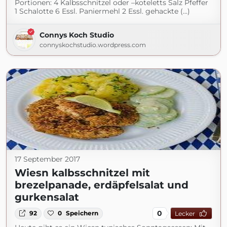
Portionen: 4 Kalbsschnitzel oder –koteletts Salz Pfeffer
1 Schalotte 6 Essl. Paniermehl 2 Essl. gehackte (...)
Connys Koch Studio
connyskochstudio.wordpress.com
17 September 2017
Wiesn kalbsschnitzel mit
brezelpanade, erdäpfelsalat und
gurkensalat
0
92
0
Speichern
Lecker