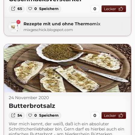
0
65
0
Speichern
Lecker
Rezepte mit und ohne Thermomix
mixgeschick.blogspot.com
24 November 2020
Butterbrotsalz
0
54
0
Speichern
Lecker
Wer mich kennt, der weiß, daß ich ein absoluter
Schnittchenliebhaber bin. Gern darf es hierbei auch ein
einfaches Butterbrot - am Niederrhein Bütterken