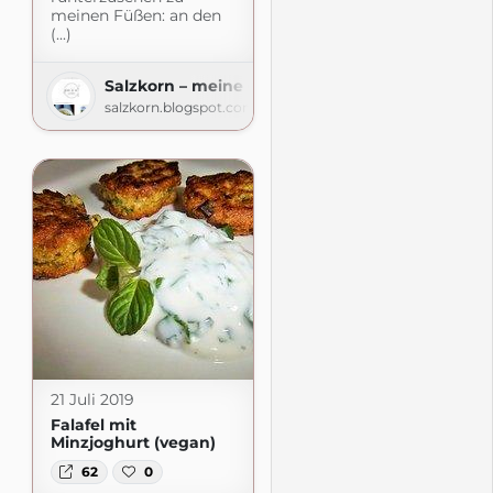
meinen Füßen: an den
(...)
Salzkorn – meine Gartenküche
salzkorn.blogspot.com
21 Juli 2019
Falafel mit
Minzjoghurt (vegan)
62
0