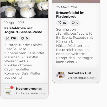
25 März 2014
Erbsenfalafel im
Fladenbrot
10 April 2013
87
0
Falafel-Rolle mit
Semiha von
Joghurt-Sesam-Paste
„Semilicious“ sucht für
ihr Event, Rezepte mit
176
0
Körnern &
Zutaten: für die Falafel:
Hülsenfrüchten, ich
1 große Dose
freue mich dass Ich
Kichererbsen 2 Esslöffel
noch ein weiteres
Maismehl 2 Esslöffel
Rezept dazu beitragen
Weizenmehl 3
kann.Schau (...)
Knoblauchzehen
Cayennepfeffer
Verboten Gut
Koriander Salz Pfeffer
aus der (...)
verbotengut.blogspot.com
Kochmomente
kochmomente.blogspot.com