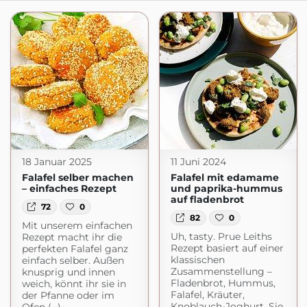
18 Januar 2025
11 Juni 2024
Falafel selber machen
Falafel mit edamame
– einfaches Rezept
und paprika-hummus
auf fladenbrot
72
0
82
0
Mit unserem einfachen
Uh, tasty. Prue Leiths
Rezept macht ihr die
Rezept basiert auf einer
perfekten Falafel ganz
klassischen
einfach selber. Außen
Zusammenstellung –
knusprig und innen
Fladenbrot, Hummus,
weich, könnt ihr sie in
Falafel, Kräuter,
der Pfanne oder im
Knoblauch-Joghurt. Sie