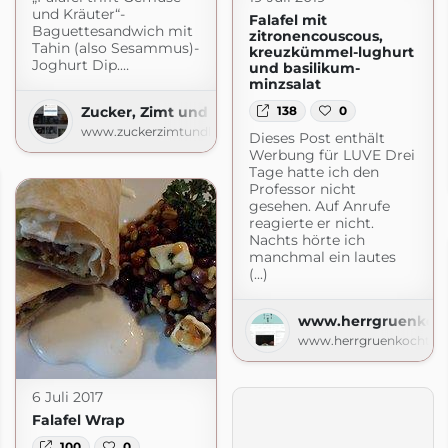
und Kräuter“-
Falafel mit
Baguettesandwich mit
zitronencouscous,
Tahin (also Sesammus)-
kreuzkümmel-lughurt
Joghurt Dip.…
und basilikum-
minzsalat
138
0
Zucker, Zimt und Liebe
www.zuckerzimtundliebe.de
Dieses Post enthält
Werbung für LUVE Drei
Tage hatte ich den
Professor nicht
gesehen. Auf Anrufe
reagierte er nicht.
Nachts hörte ich
manchmal ein lautes
(...)
www.herrgruenkoch
www.herrgruenkocht.de
6 Juli 2017
Falafel Wrap
100
0