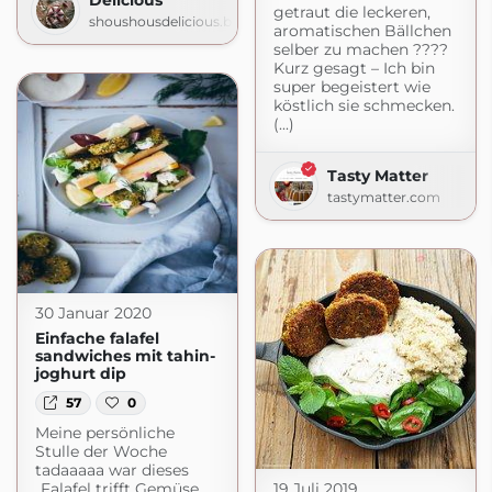
getraut die leckeren,
shoushousdelicious.blogspot.com
aromatischen Bällchen
selber zu machen ????
Kurz gesagt – Ich bin
super begeistert wie
köstlich sie schmecken.
(...)
Tasty Matter
tastymatter.com
30 Januar 2020
Einfache falafel
sandwiches mit tahin-
joghurt dip
57
0
Meine persönliche
Stulle der Woche
tadaaaaa war dieses
19 Juli 2019
„Falafel trifft Gemüse