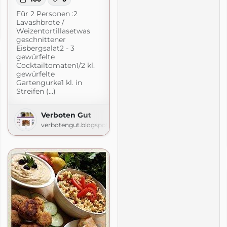
Für 2 Personen :2
Lavashbrote /
Weizentortillasetwas
ogspot.com
geschnittener
Eisbergsalat2 - 3
gewürfelte
Cocktailtomaten1/2 kl.
gewürfelte
Gartengurke1 kl. in
Streifen (...)
Verboten Gut
verbotengut.blogspot.com