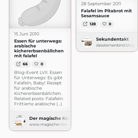
28 September 2011
Falafel im Pitabrot mit
Sesamsauce
128
0
15 Juni 2010
Sekundentakt
Essen für unterwegs:
dassternenkind.blogs
arabische
kichererbsenbällchen
mit falafel
66
0
Blog-Event LVII. Essen
für Unterwegs: Es gibt
Falafeln, Baby! Rezept
für arabische
Kichererbsenbällchen.
Related posts: Falafeln:
Frittierte arabische (...)
Der magische Kessel
www.magischer-kessel.de