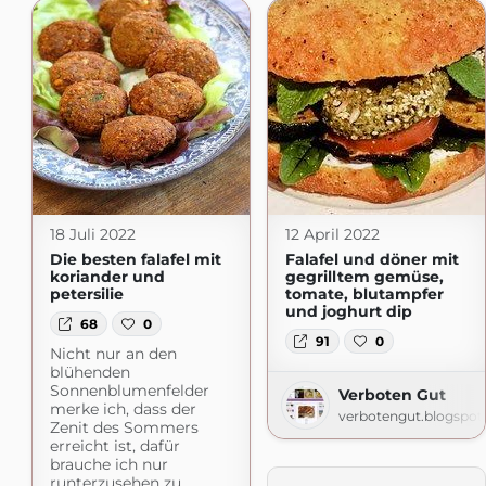
18 Juli 2022
12 April 2022
Die besten falafel mit
Falafel und döner mit
koriander und
gegrilltem gemüse,
petersilie
tomate, blutampfer
und joghurt dip
68
0
91
0
Nicht nur an den
blühenden
Sonnenblumenfelder
Verboten Gut
merke ich, dass der
verbotengut.blogspo
Zenit des Sommers
erreicht ist, dafür
brauche ich nur
runterzusehen zu