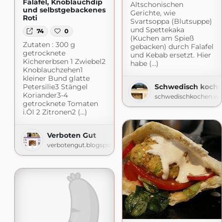
Falafel, Knoblauchdip
Altschonischen
und selbstgebackenes
Gerichte, wie
Roti
Svartsoppa (Blutsuppe)
und Spettekaka
74
0
(Kuchen am Spieß
Zutaten : 300 g
gebacken) durch Falafel
getrocknete
und Kebab ersetzt. Hier
Kichererbsen 1 Zwiebel2
habe (...)
Knoblauchzehen1
kleiner Bund glatte
Schwedisch koch
Petersilie3 Stängel
Koriander3-4
schwedischkochen.wo
getrocknete Tomaten
i.Öl 2 Zitronen2 (...)
Verboten Gut
verbotengut.blogspot.com