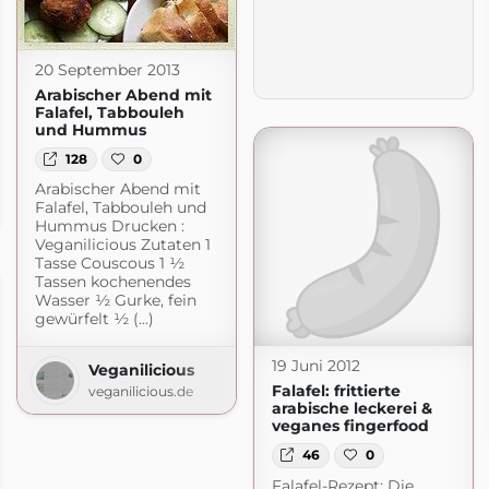
20 September 2013
Arabischer Abend mit
Falafel, Tabbouleh
und Hummus
128
0
Arabischer Abend mit
en
Falafel, Tabbouleh und
rdpress.com
Hummus Drucken :
Veganilicious Zutaten 1
Tasse Couscous 1 ½
Tassen kochenendes
Wasser ½ Gurke, fein
gewürfelt ½ (...)
19 Juni 2012
Veganilicious
Falafel: frittierte
veganilicious.de
arabische leckerei &
veganes fingerfood
46
0
Falafel-Rezept: Die