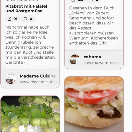
Pitabrot mit Falafel
Gesehen in dem Buch
und Röstgemüse
„Orient“ von Zabert
Sandmann und sofort
91
0
beschlossen, dass wir
Manchmal habe auch
das Rezept
ich so gar keine Idee
ausprobieren müssen.
was ich kochen will.
Warnung: Kichererbsen
Dann grübele ich
enthalten das Gift (...)
stundenlang, zerbreche
mir den Kopf und stelle
cahama
mir die verschiedensten
Gerichte (...)
cahama.wordpress.com
Madame Cuisine
www.madamecuisine.de