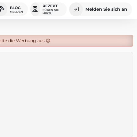
REZEPT
BLOG
Melden Sie sich an
FÜGEN SIE
MELDEN
HINZU
alte die Werbung aus 😄