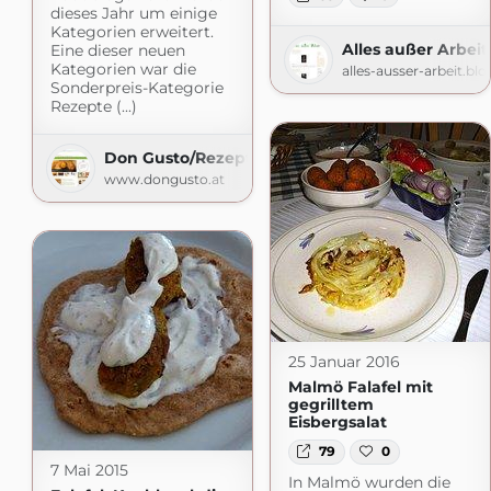
dieses Jahr um einige
Kategorien erweitert.
Alles außer Arbeit
Eine dieser neuen
Kategorien war die
alles-ausser-arbeit.bl
Sonderpreis-Kategorie
Rezepte (...)
Don Gusto/Rezepte
www.dongusto.at
25 Januar 2016
Malmö Falafel mit
gegrilltem
Eisbergsalat
79
0
7 Mai 2015
In Malmö wurden die