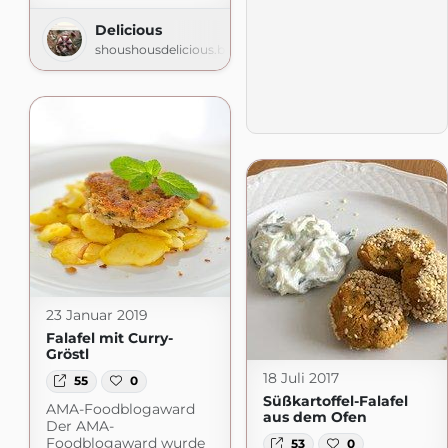
Delicious
shoushousdelicious.blogspot.com
23 Januar 2019
Falafel mit Curry-
Gröstl
18 Juli 2017
55
0
Süßkartoffel-Falafel
AMA-Foodblogaward
aus dem Ofen
Der AMA-
Foodblogaward wurde
53
0