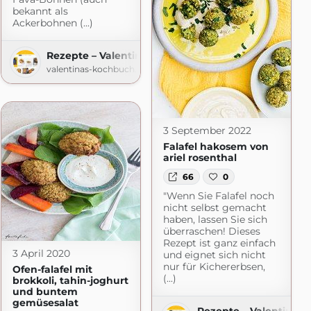
bekannt als
Ackerbohnen (...)
as-Kochbuch.de
Rezepte – Valentinas-Kochbuch.de
valentinas-kochbuch.de
3 September 2022
Falafel hakosem von
ariel rosenthal
66
0
"Wenn Sie Falafel noch
nicht selbst gemacht
haben, lassen Sie sich
überraschen! Dieses
Rezept ist ganz einfach
3 April 2020
und eignet sich nicht
nur für Kichererbsen,
Ofen-falafel mit
(...)
brokkoli, tahin-joghurt
und buntem
gemüsesalat
Rezepte – Valentinas