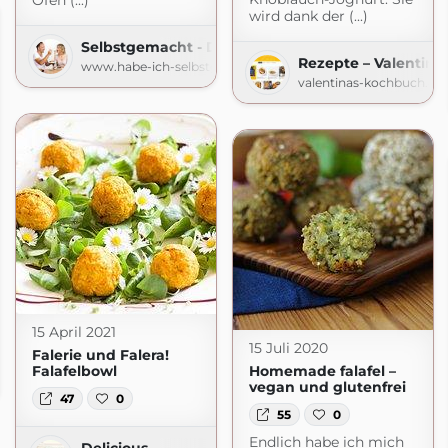
Ofen (...)
wird dank der (...)
Selbstgemacht - Der Foodblog
Rezepte – Valentin
www.habe-ich-selbstgemacht.de
valentinas-kochbuch.de
15 April 2021
15 Juli 2020
Falerie und Falera!
Falafelbowl
Homemade falafel –
t.com
vegan und glutenfrei
47
0
55
0
Endlich habe ich mich
Delicious