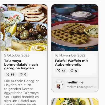
5 Oktober 2023
16 November 2022
Ta’ameya –
Falafel-Waffeln mit
bohnenfalafel nach
Auberginendip
georgina hayden
44
0
66
0
Die Autorin Georgina
mellimille
Hayden stellt im
mellimille.blogspot.com
folgenden Rezept
ägyptische Ta’ameya
vor. Dabei handelt es
sich um Falafel aus
Fava-Bohnen (auch