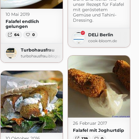
unser Rezept für Falafel
mit geröstetem
10 Mai 2019
Gemüse und Tahini-
Dressing.
Falafel endlich
gelungen
DELi Berlin
64
0
cook-bloom.de
Turbohausfrau
turbohausfrau.blogspot.com
t.de
26 Februar 2017
Falafel mit Joghurtdip
10 Oktober 2016
129
0