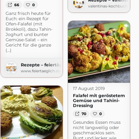
66
0
valentinas-kochbuch.de
Ganz frisch heute für
Euch: ein Rezept für
Ofen-Falafel (mit
Brokkoli), dazu Tahin-
Joghurt und bunter
Gemüse-Salat – ein
Gericht für die ganze
(...)
Rezepte – feiertäglich…das schöne Leben
www.feiertaeglich.de
17 August 2019
Falafel mit geröstetem
Gemüse und Tahini-
Dressing
70
0
Gesundes Essen muss
nicht langweilig oder
geschmacklos sein.
Bunt und lecker wie