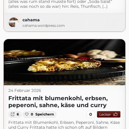
(alles was rum stand musste fort) oder „Soda-Salat“
(alles was noch so da war) hin: Reis, Thunfisch, (...)
cahama
cahama.wordpress.com
24 Februar 2026
Frittata mit blumenkohl, erbsen,
peperoni, sahne, käse und curry
0
6
0
Speichern
Lecker
Frittata mit Blumenkohl, Erbsen, Peperoni, Sahne, Käse
und Curry Frittata hatte ich schon oft auf Bildern