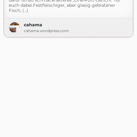
dafür umso schmackhafteres „One-Pott-Gericht“ für
euch dabei.Festfleischiger, aber glasig gebratener
Fisch, (...)
cahama
cahama.wordpress.com