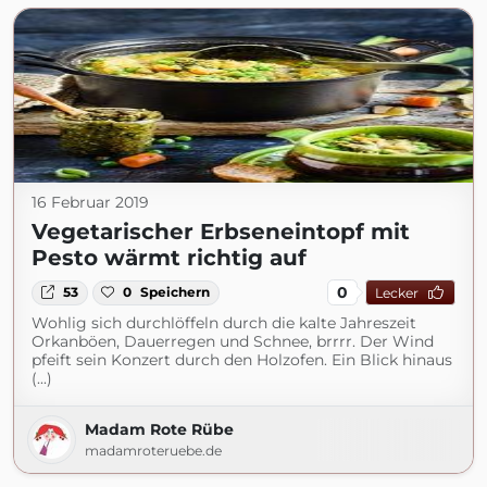
16 Februar 2019
Vegetarischer Erbseneintopf mit
Pesto wärmt richtig auf
0
53
0
Speichern
Lecker
Wohlig sich durchlöffeln durch die kalte Jahreszeit
Orkanböen, Dauerregen und Schnee, brrrr. Der Wind
pfeift sein Konzert durch den Holzofen. Ein Blick hinaus
(...)
Madam Rote Rübe
madamroteruebe.de