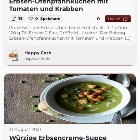
Erbsen-Ofenpfannkuchen mit
Tomaten und Krabben
0
73
0
Speichern
Lecker
Prinzessin der Erbse schon beim Frühstück… 1 Portion
120 g TK-Erbsen 2 Eier, Größe M... [weiter] Der Beitrag
Erbsen-Ofenpfannkuchen mit Tomaten und Krabben (...)
Happy Carb
happycarb.de
31 August 2021
Würzige Erbsencreme-Suppe