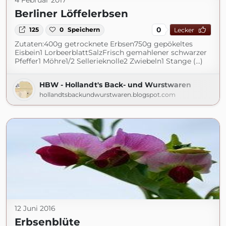
4 Februar 2017
Berliner Löffelerbsen
0
125
0
Speichern
Lecker
Zutaten:400g getrocknete Erbsen750g gepökeltes
Eisbein1 LorbeerblattSalzFrisch gemahlener schwarzer
Pfeffer1 Möhre1/2 Sellerieknolle2 Zwiebeln1 Stange (...)
HBW - Hollandt's Back- und Wurstwaren
hollandtsbackundwurstwaren.blogspot.com
12 Juni 2016
Erbsenblüte