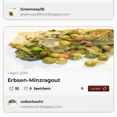
Greenway36
greenway36food.blogspot.com
1 April 2019
Erbsen-Minzragout
0
52
0
Speichern
Lecker
volkerkocht
volkerkocht.blogspot.com