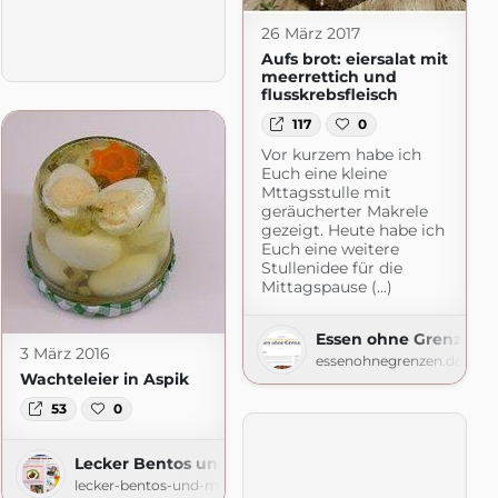
26 März 2017
Aufs brot: eiersalat mit
meerrettich und
flusskrebsfleisch
117
0
tengenuss
Vor kurzem habe ich
ot.com
Euch eine kleine
Mttagsstulle mit
geräucherter Makrele
gezeigt. Heute habe ich
Euch eine weitere
Stullenidee für die
Mittagspause (...)
Essen ohne Grenzen
3 März 2016
essenohnegrenzen.de
Wachteleier in Aspik
53
0
Lecker Bentos und mehr
lecker-bentos-und-mehr.blogspot.com