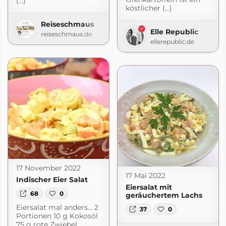
(...)
köstlicher (...)
Reiseschmaus
Elle Republic
reiseschmaus.de
ellerepublic.de
17 November 2022
17 Mai 2022
Indischer Eier Salat
Eiersalat mit
68
0
geräuchertem Lachs
Eiersalat mal anders… 2
37
0
Portionen 10 g Kokosöl
75 g rote Zwiebel,