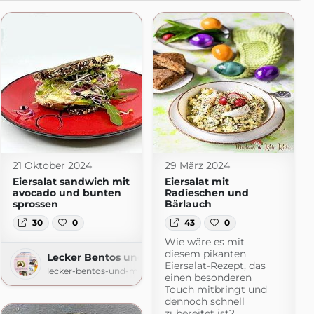
21 Oktober 2024
29 März 2024
Eiersalat sandwich mit
Eiersalat mit
avocado und bunten
Radieschen und
sprossen
Bärlauch
30
0
43
0
Wie wäre es mit
diesem pikanten
Lecker Bentos und mehr
Eiersalat-Rezept, das
lecker-bentos-und-mehr.blogspot.com
einen besonderen
Touch mitbringt und
dennoch schnell
zubereitet ist?