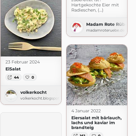
Hartgekochte Eier mit
Radieschen, (...)
Madam Rote Rübe
madamroteruebe.de
23 Februar 2024
EiSalat
44
0
volkerkocht
volkerkocht.blogspot.com
4 Januar 2022
Eiersalat mit bärlauch,
lachs und kaviar im
brandteig
161
0