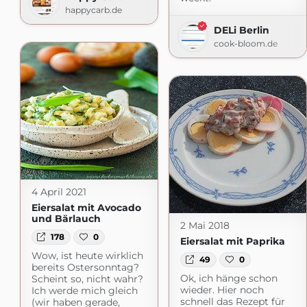
happycarb.de
DELi Berlin
cook-bloom.de
4 April 2021
Eiersalat mit Avocado
und Bärlauch
2 Mai 2018
178
0
Eiersalat mit Paprika
Wow, ist heute wirklich
49
0
bereits Ostersonntag?
Ok, ich hänge schon
Scheint so, nicht wahr?
wieder. Hier noch
Ich werde mich gleich
schnell das Rezept für
(wir haben gerade,