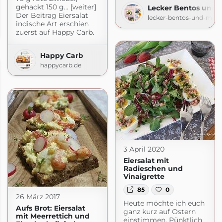
gehackt 150 g... [weiter]
Lecker Bentos und 
Der Beitrag Eiersalat
lecker-bentos-und-mehr
indische Art erschien
zuerst auf Happy Carb.
Happy Carb
happycarb.de
3 April 2020
Eiersalat mit
Radieschen und
Vinaigrette
85
0
26 März 2017
Heute möchte ich euch
Aufs Brot: Eiersalat
ganz kurz auf Ostern
mit Meerrettich und
einstimmen. Pünktlich