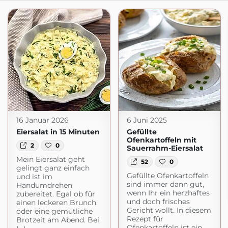
16 Januar 2026
6 Juni 2025
Eiersalat in 15 Minuten
Gefüllte
Ofenkartoffeln mit
2
0
Sauerrahm-Eiersalat
Mein Eiersalat geht
52
0
gelingt ganz einfach
Gefüllte Ofenkartoffeln
und ist im
sind immer dann gut,
Handumdrehen
wenn Ihr ein herzhaftes
zubereitet. Egal ob für
und doch frisches
einen leckeren Brunch
Gericht wollt. In diesem
oder eine gemütliche
Rezept für
Brotzeit am Abend. Bei
Ofenkartoffeln ist ein