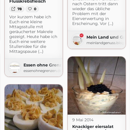
Flusskrebsfleisch
nach Ostern tritt dann
wieder das übliche
78
0
Problem mit der
Vor kurzem habe ich
Eierverwertung in
Euch eine kleine
Erscheinung. Vor (...)
Mttagsstulle mit
geräucherter Makrele
gezeigt. Heute habe ich
Mein Land und Gar
Euch eine weitere
meinlandgenuss.blogsp
Stullenidee für die
Mittagspause (...)
Essen ohne Grenzen
essenohnegrenzen.de
9 Mai 2014
Knackiger eiersalat