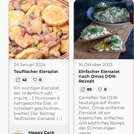
24 Januar 2024
16 Oktober 2023
Teuflischer Eiersalat
Einfacher Eiersalat
nach Omas DDR-
42
0
Rezept
Ein würziger Eiersalat,
85
0
der ordentlich satt
Genießen Sie DDR-
macht… 3 Portionen 6
Nostalgie auf Ihrem
hartgekochte Eier, in
Teller. Omas einfacher
Scheiben geschnitten...
Eiersalat ist ein
[weiter] Der Beitrag
klassisches, einfaches
Teuflischer Eiersalat (...)
und köstliches Rezept,
das Erinnerungen
Happy Carb
weckt.