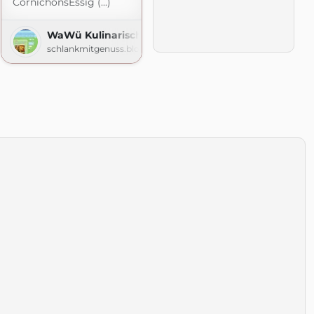
CornichonsEssig (...)
WaWü Kulinarische Quälereien
schlankmitgenuss.blogspot.com