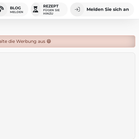
REZEPT
BLOG
Melden Sie sich an
FÜGEN SIE
MELDEN
HINZU
alte die Werbung aus 😄