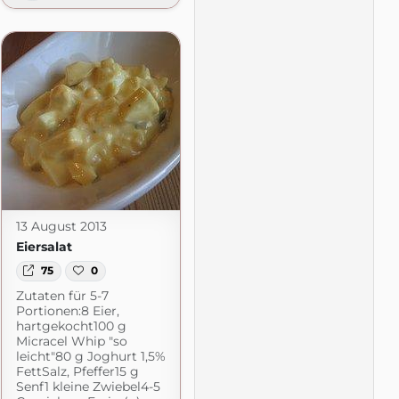
gspot.com
13 August 2013
Eiersalat
75
0
Zutaten für 5-7
Portionen:8 Eier,
hartgekocht100 g
Micracel Whip "so
leicht"80 g Joghurt 1,5%
FettSalz, Pfeffer15 g
Senf1 kleine Zwiebel4-5