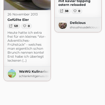
mit kaviar topping
ostern reloaded
38
0
26 November 2013
ot.com
Gefüllte Eier
Delicious
121
0
shoushousdelicious.blo
Heute hatte ich extra
frei für ein kleines "Vor-
Adventliches-
Frühstück" - welches
man eigentlich schon
Brunch nennen konte!
Erst habe ich überlegt
leckeren (...)
WaWü Kulinarische Quälereien
schlankmitgenuss.blogspot.com