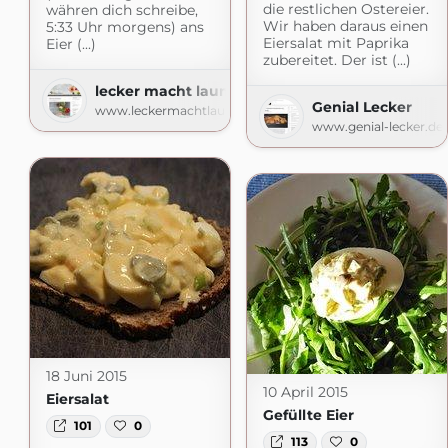
die restlichen Ostereier.
währen dich schreibe,
Wir haben daraus einen
5:33 Uhr morgens) ans
Eiersalat mit Paprika
Eier (...)
zubereitet. Der ist (...)
lecker macht laune
Genial Lecker
www.leckermachtlaune.de
www.genial-lecker.de
18 Juni 2015
10 April 2015
Eiersalat
Gefüllte Eier
101
0
113
0