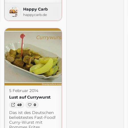
Happy Carb
happycarb.de
t.com
5 Februar 2014
Lust auf Currywurst
49
0
Das ist des Deutschen
beliebtestes Fast-Food!
Curry-Wurst mit
ohne Thermomix
Pommes Frites.