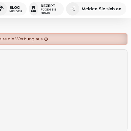
REZEPT
BLOG
Melden Sie sich an
FÜGEN SIE
MELDEN
HINZU
alte die Werbung aus 😄