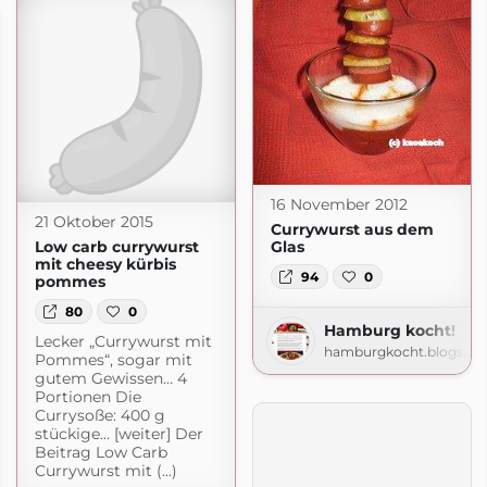
16 November 2012
21 Oktober 2015
Currywurst aus dem
Low carb currywurst
Glas
mit cheesy kürbis
94
0
pommes
80
0
Hamburg kocht!
Lecker „Currywurst mit
hamburgkocht.blogspo
Pommes“, sogar mit
gutem Gewissen… 4
Portionen Die
Currysoße: 400 g
stückige... [weiter] Der
Beitrag Low Carb
Currywurst mit (...)