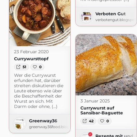
Verboten Gut
verbotengut.blogspo
23 Februar 2020
Currywursttopf
51
0
Wer die Currywurst
erfunden hat, darüber
streiten diskutieren die
Leute ebenso wie über
die Beschaffenheit der
3 Januar 2025
Wurst an sich. Mit
Darm oder ohne, (...)
Currywurst auf
Sansibar-Baguette
Greenway36
42
0
greenway36food.blogspot.com
Rezepte mit und 