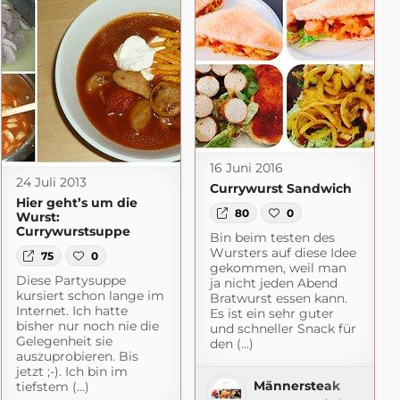
16 Juni 2016
24 Juli 2013
Currywurst Sandwich
Hier geht’s um die
80
0
Wurst:
Currywurstsuppe
Bin beim testen des
Wursters auf diese Idee
75
0
gekommen, weil man
Diese Partysuppe
ja nicht jeden Abend
t.com
kursiert schon lange im
Bratwurst essen kann.
Internet. Ich hatte
Es ist ein sehr guter
bisher nur noch nie die
und schneller Snack für
Gelegenheit sie
den (...)
auszuprobieren. Bis
jetzt ;-). Ich bin im
Männersteak
tiefstem (...)