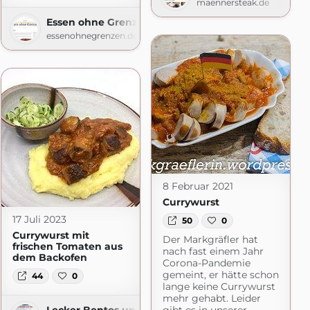
maennersteak.de
Essen ohne Grenzen
essenohnegrenzen.de
8 Februar 2021
Currywurst
17 Juli 2023
50
0
Currywurst mit
Der Markgräfler hat
frischen Tomaten aus
nach fast einem Jahr
dem Backofen
Corona-Pandemie
gemeint, er hätte schon
44
0
lange keine Currywurst
mehr gehabt. Leider