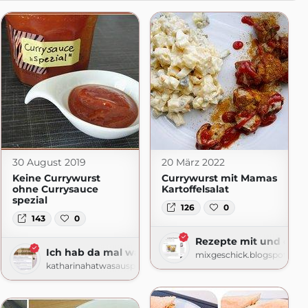
30 August 2019
20 März 2022
Keine Currywurst
Currywurst mit Mamas
ohne Currysauce
Kartoffelsalat
spezial
126
0
143
0
hne Thermomix
Rezepte mit und ohn
Ich hab da mal was ausprobiert
om
mixgeschick.blogspot.com
katharinahatwasausprobiert.blogspot.com