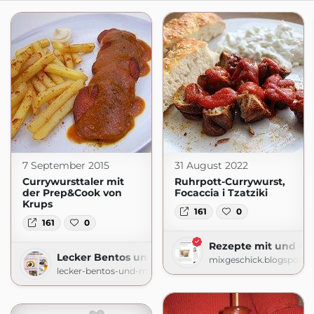
7 September 2015
31 August 2022
Currywursttaler mit
Ruhrpott-Currywurst,
der Prep&Cook von
Focaccia i Tzatziki
Krups
161
0
161
0
Rezepte mit und o
Lecker Bentos und mehr
mixgeschick.blogspot.c
lecker-bentos-und-mehr.blogspot.com