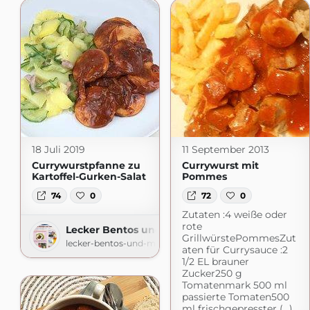
18 Juli 2019
11 September 2013
Currywurstpfanne zu
Currywurst mit
Kartoffel-Gurken-Salat
Pommes
74
0
72
0
Zutaten :4 weiße oder
rote
Lecker Bentos und mehr
GrillwürstePommesZut
lecker-bentos-und-mehr.blogspot.com
aten für Currysauce :2
1/2 EL brauner
Zucker250 g
Tomatenmark 500 ml
passierte Tomaten500
ml frischgepresster (...)