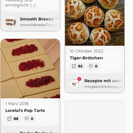
Hefeteig und
ermöglicht (...)
 Lizerls Schmankerlblog
Smooth Breeze 7's | Lizerls Schmankerlblog
ess.com
smoothbreeze7s.wordpress.com
10 Oktober 2022
Tiger-Brötchen
82
0
Rezepte mit und ohn
mixgeschick.blogspot.com
1 März 2018
Lorelai's Pop Tarts
88
0