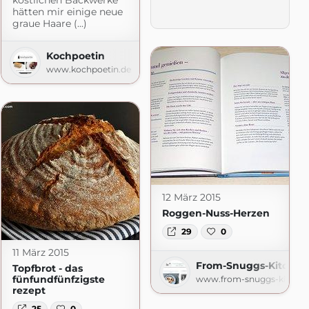
köstlichen Backwerke
hätten mir einige neue
graue Haare (...)
Kochpoetin
n
www.kochpoetin.de
n.com
12 März 2015
Roggen-Nuss-Herzen
29
0
11 März 2015
From-Snuggs-Kitchen
Topfbrot - das
fünfundfünfzigste
www.from-snuggs-kitche
rezept
25
0