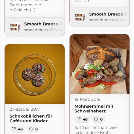
von (...)
Dankbaren, die
glücklich (...)
Smooth Breeze 7's |
smoothbreeze7s.wordpr
Smooth Breeze 7's | Lizerls Schmankerlblog
smoothbreeze7s.wordpress.com
19 März 2018
Mohnsemmel mit
2 Februar 2017
Schweineherz
Schokobällchen für
48
0
Cafés und Kinder
Sattheit enthält, wie
48
0
jede andere Kraft,