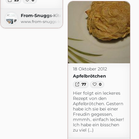
y
From-Snuggs-Kitchen
pot.com
www.from-snuggs-kitchen.com
18 Oktober 2012
Apfelbrötchen
77
0
Hier folgt ein leckeres
Rezept von den
Apfelbrötchen. Gestern
habe ich sie bei einer
Freudin gegessen,
mmmh.. einfach lecker!
Ich habe ein bisschen
zu viel (...)