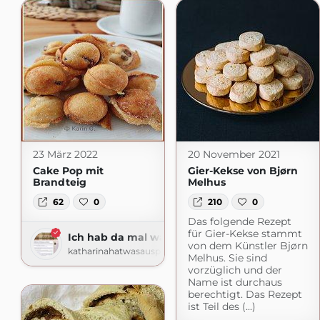
23 März 2022
20 November 2021
Cake Pop mit
Gier-Kekse von Bjørn
Brandteig
Melhus
62
0
210
0
Das folgende Rezept
für Gier-Kekse stammt
Ich hab da mal was ausprobiert
von dem Künstler Bjørn
katharinahatwasausprobiert.blogspot.com
Melhus. Sie sind
vorzüglich und der
Name ist durchaus
berechtigt. Das Rezept
ist Teil des (...)