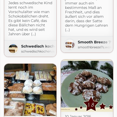
Jedes schwedische Kind
immer auch ein
nas-Kochbuch.de
lernt noch im
bestimmtes Maß an
Vorschulalter wie man
Frechheit, und dies
de
Schokobällchen dreht.
äußert sich vor allem
Es gibt kein Café, das
darin, dass der Satte
diese Bällchen nicht
dem Hungrigen Lehren
hat, und es wird seit
(...)
Jahren über (...)
Smooth Breeze 7's |
Schwedisch kochen
smoothbreeze7s.wordpr
schwedischkochen.wordpress.com
hen
10 Januar 2016
tchen.com