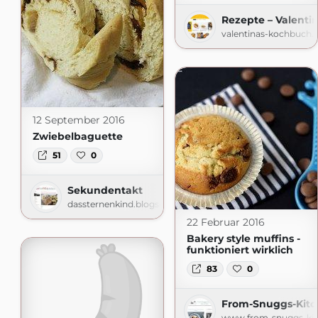
Rezepte – Valenti
valentinas-kochbuch.
12 September 2016
Zwiebelbaguette
51
0
Sekundentakt
dassternenkind.blogspot.com
22 Februar 2016
Bakery style muffins -
funktioniert wirklich
83
0
From-Snuggs-Kitc
www.from-snuggs-ki