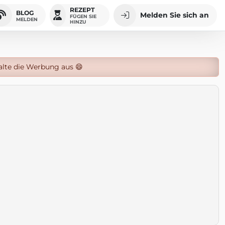
REZEPT
BLOG
Melden Sie sich an
FÜGEN SIE
MELDEN
HINZU
alte die Werbung aus 😄