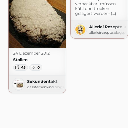
verpackbar- müssen
kühl und trocken
gelagert werden- (...)
Allerlei Rezepte 
allerleirezepte.blogsp
24 Dezember 2012
Stollen
45
0
Sekundentakt
dassternenkind.blogspot.com