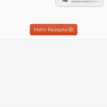
dassternenkind.blogspo
Mehr Rezepte