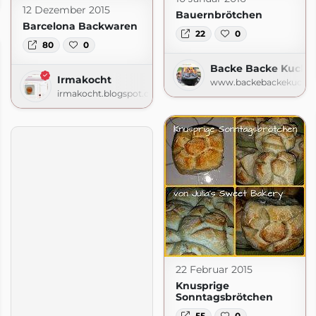
12 Dezember 2015
Bauernbrötchen
Barcelona Backwaren
22
0
80
0
Backe Backe Kuche
Irmakocht
www.backebackekuche
irmakocht.blogspot.com
22 Februar 2015
Knusprige
Sonntagsbrötchen
55
0