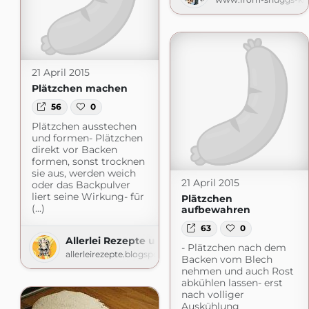
21 April 2015
Plätzchen machen
56
0
Plätzchen ausstechen
und formen- Plätzchen
direkt vor Backen
formen, sonst trocknen
sie aus, werden weich
21 April 2015
oder das Backpulver
liert seine Wirkung- für
Plätzchen
(...)
aufbewahren
63
0
Allerlei Rezepte und mehr
- Plätzchen nach dem
allerleirezepte.blogspot.com
Backen vom Blech
nehmen und auch Rost
abkühlen lassen- erst
nach volliger
Auskühlung