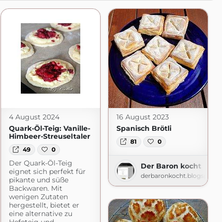
4 August 2024
16 August 2023
Quark-Öl-Teig: Vanille-
Spanisch Brötli
Himbeer-Streuseltaler
81
0
49
0
Der Quark-Öl-Teig
Der Baron kocht
eignet sich perfekt für
derbaronkocht.blogspot.
pikante und süße
Backwaren. Mit
wenigen Zutaten
hergestellt, bietet er
eine alternative zu