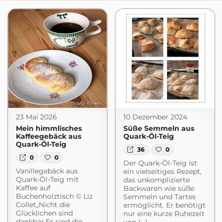
23 Mai 2026
10 Dezember 2024
Mein himmlisches
Süße Semmeln aus
Kaffeegebäck aus
Quark-Öl-Teig
Quark-Öl-Teig
36
0
0
0
Der Quark-Öl-Teig ist
Vanillegebäck aus
ein vielseitiges Rezept,
Quark-Öl-Teig mit
das unkomplizierte
Kaffee auf
Backwaren wie süße
Buchenholztisch © Liz
Semmeln und Tartes
Collet„Nicht die
ermöglicht. Er benötigt
Glücklichen sind
nur eine kurze Ruhezeit
dankbar.Es sind die