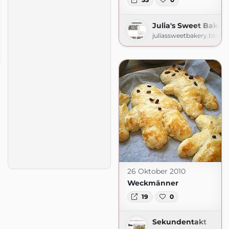
Julia's Sweet Baker
juliassweetbakery.blogs
und mehr
ot.com
26 Oktober 2010
Weckmänner
19
0
Sekundentakt