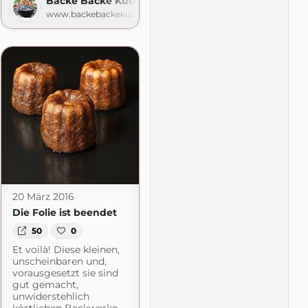
Backe Backe Kuchen
www.backebackekuchen.com
 Lizerls Schmankerlblog
ess.com
20 März 2016
Die Folie ist beendet
50
0
Et voilà! Diese kleinen,
unscheinbaren und,
vorausgesetzt sie sind
gut gemacht,
unwiderstehlich