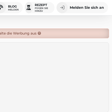
REZEPT
BLOG
Melden Sie sich an
FÜGEN SIE
MELDEN
HINZU
alte die Werbung aus 😄