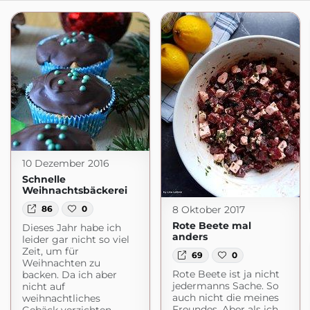
10 Dezember 2016
Schnelle
Weihnachtsbäckerei
8 Oktober 2017
86
0
Rote Beete mal
Dieses Jahr habe ich
anders
leider gar nicht so viel
Zeit, um für
69
0
Weihnachten zu
Rote Beete ist ja nicht
backen. Da ich aber
jedermanns Sache. So
nicht auf
auch nicht die meines
weihnachtliches
Freundes. Aber als ich,