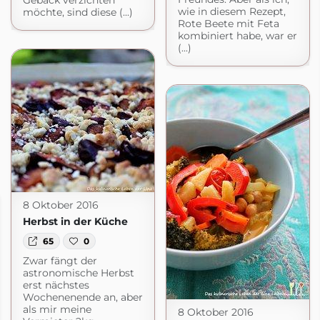
Gebäck verzichten
wie in diesem Rezept,
möchte, sind diese (...)
Rote Beete mit Feta
kombiniert habe, war er
(...)
8 Oktober 2016
Herbst in der Küche
65
0
Zwar fängt der
astronomische Herbst
erst nächstes
Wochenenende an, aber
als mir meine
8 Oktober 2016