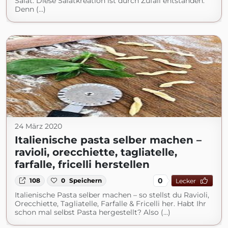
Salat. Diese Salatkreation ist durch Zufall entstanden.
Denn (...)
24 März 2020
Italienische pasta selber machen –
ravioli, orecchiette, tagliatelle,
farfalle, fricelli herstellen
0
108
0
Speichern
Lecker
Italienische Pasta selber machen – so stellst du Ravioli,
Orecchiette, Tagliatelle, Farfalle & Fricelli her. Habt Ihr
schon mal selbst Pasta hergestellt? Also (...)