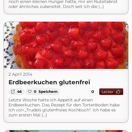
noch einen kleinen Hunger hatte, mir ein Nutellabrot
oder ähnliches zubereitet. Doch seit ich die (...)
2 April 2014
Erdbeerkuchen glutenfrei
0
46
0
Speichern
Lecker
Letzte Woche hatte ich Appetit auf einen
Erdbeerkuchen. Das Rezept für den Tortenboden habe
ich von „Trudels glutenfreies Kochbuch“. Ich habe es
zum ersten Mal (...)