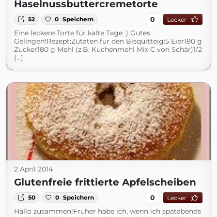
Haselnussbuttercremetorte
0
52
0
Speichern
Lecker
Eine leckere Torte für kalte Tage :) Gutes
Gelingen!Rezept:Zutaten für den Bisquitteig:5 Eier180 g
Zucker180 g Mehl (z.B. Kuchenmehl Mix C von Schär)1/2
(...)
2 April 2014
Glutenfreie frittierte Apfelscheiben
0
50
0
Speichern
Lecker
Hallo zusammen!Früher habe ich, wenn ich spätabends