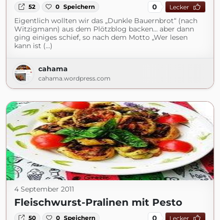
0
52
0
Speichern
Lecker
Eigentlich wollten wir das „Dunkle Bauernbrot“ (nach
Witzigmann) aus dem Plötzblog backen… aber dann
ging einiges schief, so nach dem Motto „Wer lesen
kann ist (...)
cahama
cahama.wordpress.com
4 September 2011
Fleischwurst-Pralinen mit Pesto
0
50
0
Speichern
Lecker