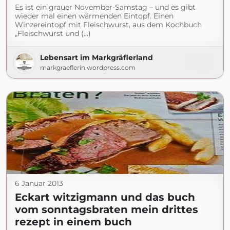
Es ist ein grauer November-Samstag – und es gibt
wieder mal einen wärmenden Eintopf. Einen
Winzereintopf mit Fleischwurst, aus dem Kochbuch
„Fleischwurst und (...)
Lebensart im Markgräflerland
markgraeflerin.wordpress.com
6 Januar 2013
Eckart witzigmann und das buch
vom sonntagsbraten mein drittes
rezept in einem buch