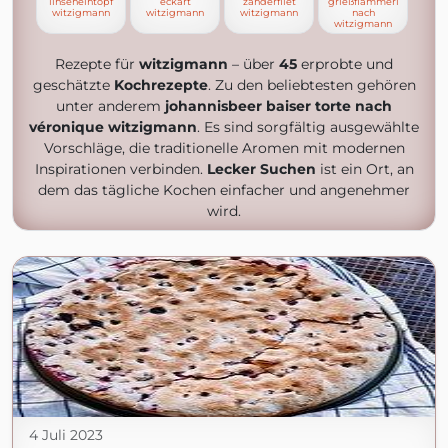
linseneintopf
eckart
zanderfilet
grießflammeri
witzigmann
witzigmann
witzigmann
nach
witzigmann
Rezepte für
witzigmann
– über
45
erprobte und
geschätzte
Kochrezepte
. Zu den beliebtesten gehören
unter anderem
johannisbeer baiser torte nach
véronique witzigmann
. Es sind sorgfältig ausgewählte
Vorschläge, die traditionelle Aromen mit modernen
Inspirationen verbinden.
Lecker Suchen
ist ein Ort, an
dem das tägliche Kochen einfacher und angenehmer
wird.
4 Juli 2023