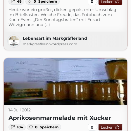
0
48
0
Speichern
Lecker
Heute war ein großer, dicker, gepolsterter Umschlag
im Briefkasten. Welche Freude, das Fotobuch vom
Koch-Event „Der Sonntagsbraten“ mit Eckart
Witzigmann und (...)
Lebensart im Markgräflerland
markgraeflerin.wordpress.com
14 Juli 2012
Aprikosenmarmelade mit Xucker
0
104
0
Speichern
Lecker