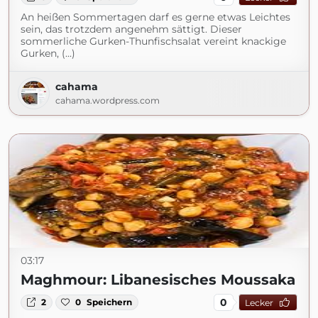
An heißen Sommertagen darf es gerne etwas Leichtes
sein, das trotzdem angenehm sättigt. Dieser
sommerliche Gurken-Thunfischsalat vereint knackige
Gurken, (...)
cahama
cahama.wordpress.com
03:17
Maghmour: Libanesisches Moussaka
0
2
0
Speichern
Lecker