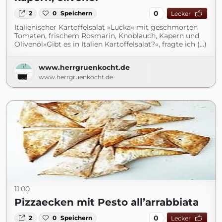
0
2
0
Speichern
Lecker
Italienischer Kartoffelsalat »Lucka« mit geschmorten
Tomaten, frischem Rosmarin, Knoblauch, Kapern und
Olivenöl»Gibt es in Italien Kartoffelsalat?«, fragte ich (...)
www.herrgruenkocht.de
www.herrgruenkocht.de
11:00
Pizzaecken mit Pesto all’arrabbiata
0
2
0
Speichern
Lecker