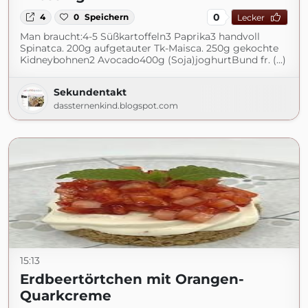
0
4
0
Speichern
Lecker
Man braucht:4-5 Süßkartoffeln3 Paprika3 handvoll
Spinatca. 200g aufgetauter Tk-Maisca. 250g gekochte
Kidneybohnen2 Avocado400g (Soja)joghurtBund fr. (...)
Sekundentakt
dassternenkind.blogspot.com
15:13
Erdbeertörtchen mit Orangen-
Quarkcreme