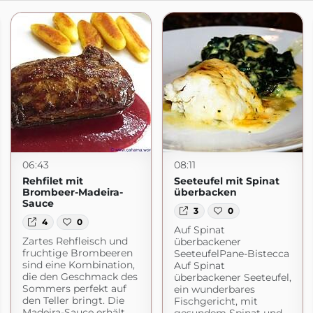
06:43
08:11
Rehfilet mit
Seeteufel mit Spinat
Brombeer-Madeira-
überbacken
Sauce
3
0
4
0
Auf Spinat
Zartes Rehfleisch und
überbackener
fruchtige Brombeeren
SeeteufelPane-Bistecca
sind eine Kombination,
Auf Spinat
die den Geschmack des
überbackener Seeteufel,
Sommers perfekt auf
ein wunderbares
den Teller bringt. Die
Fischgericht, mit
Madeira-Sauce erhält