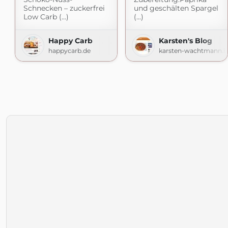
Schnecken – zuckerfrei
und geschälten Spargel
Low Carb (...)
(...)
Happy Carb
Karsten's Blog
happycarb.de
karsten-wachtmann.b