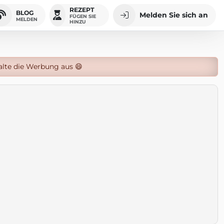
REZEPT
BLOG
Melden Sie sich an
FÜGEN SIE
MELDEN
HINZU
alte die Werbung aus 😄