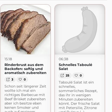
15:18
06:38
Rinderbrust aus dem
Schnelles Taboulé
Backofen: saftig und
Salat
aromatisch zubereiten
25
0
3
0
Taboulé Salat ist ein
Schon seit längerer Zeit
schnelles,
wollte ich mal ein
sommerliches Rezept,
richtiges Barbecue mit
das ihr in wenigen
Beef Brisket zubereiten
Minuten zubereiten
aber ich besitze eben
könnt. Der frische Salat
keinen Smoker und
mit Petersilie, Zitrone
auch auf meinem