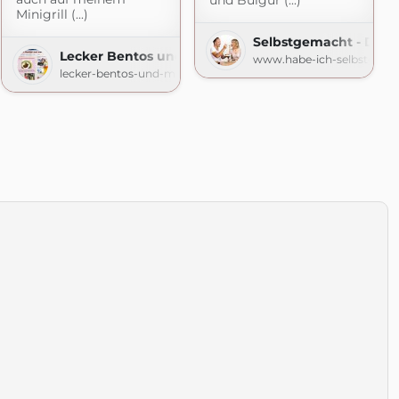
und Bulgur (...)
Minigrill (...)
Selbstgemacht - Der 
Lecker Bentos und mehr
www.habe-ich-selbstgema
lecker-bentos-und-mehr.blogspot.com