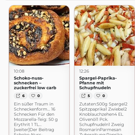
10:08
12:26
Schoko-nuss-
Spargel-Paprika-
schnecken –
Pfanne mit
zuckerfrei low carb
Schupfnudeln
6
0
5
0
Ein süßer Traum in
Zutaten:500g Spargel2
Schneckenform… 16
Spitzpaprika1 Zwiebel2
Schnecken Für den
Knoblauchzehen4 EL
Mozzarella-Teig: 50 g
Olivenöl1 Pck.
Erythrit 1 TL...
Schupfnudeln1 Zweig
[weiter]Der Beitrag
RosmarinParmesan
Schoko-Nuss-
Zubereitung:Paprika