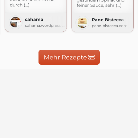
gesundem Spinat und
durch (...)
feiner Sauce, sehr (...)
cahama
Pane Bistecca
cahama.wordpress.com
pane-bistecca.com
logspot.com
Mehr Rezepte