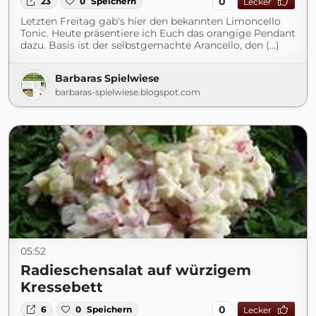
0
23
0
Speichern
Lecker
Letzten Freitag gab's hier den bekannten Limoncello
Tonic. Heute präsentiere ich Euch das orangige Pendant
dazu. Basis ist der selbstgemachte Arancello, den (...)
Barbaras Spielwiese
barbaras-spielwiese.blogspot.com
05:52
Radieschensalat auf würzigem
Kressebett
0
6
0
Speichern
Lecker