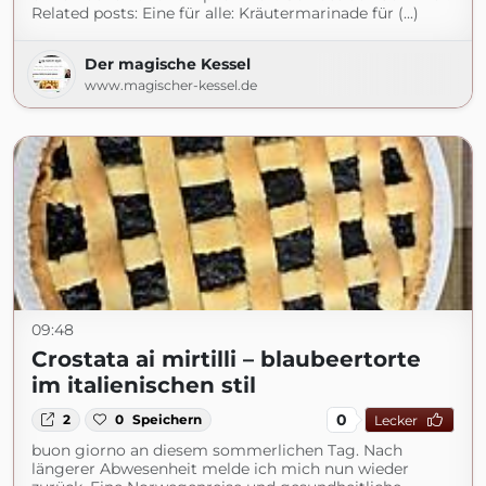
Related posts: Eine für alle: Kräutermarinade für (...)
Der magische Kessel
www.magischer-kessel.de
09:48
Crostata ai mirtilli – blaubeertorte
im italienischen stil
0
2
0
Speichern
Lecker
buon giorno an diesem sommerlichen Tag. Nach
längerer Abwesenheit melde ich mich nun wieder