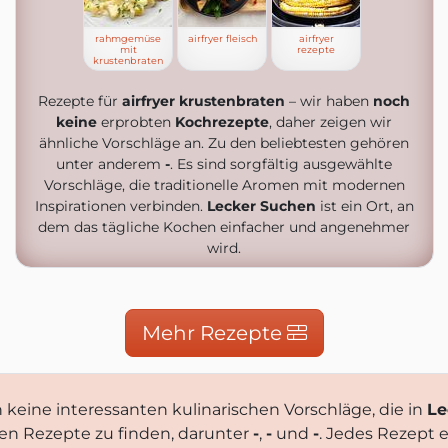
rahmgemüse
airfryer fleisch
airfryer
mit
rezepte
krustenbraten
Rezepte für
airfryer krustenbraten
– wir haben
noch
keine
erprobten
Kochrezepte
, daher zeigen wir
ähnliche Vorschläge an. Zu den beliebtesten gehören
unter anderem
-
. Es sind sorgfältig ausgewählte
Vorschläge, die traditionelle Aromen mit modernen
Inspirationen verbinden.
Lecker Suchen
ist ein Ort, an
dem das tägliche Kochen einfacher und angenehmer
wird.
Mehr Rezepte
keine interessanten kulinarischen Vorschläge, die in
Le
ten Rezepte zu finden, darunter
-
,
-
und
-
. Jedes Rezept 