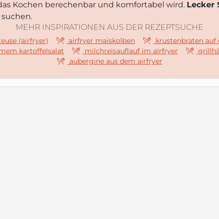
 das Kochen berechenbar und komfortabel wird.
Lecker
e suchen.
MEHR INSPIRATIONEN AUS DER REZEPTSUCHE
teuse (airfryer)
airfryer maiskolben
krustenbraten auf 
mem kartoffelsalat
milchreisauflauf im airfryer
grillh
aubergine aus dem airfryer