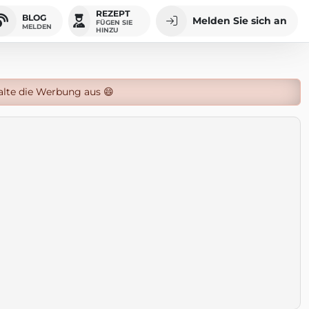
REZEPT
BLOG
Melden Sie sich an
FÜGEN SIE
MELDEN
HINZU
alte die Werbung aus 😄