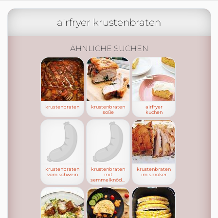
airfryer krustenbraten
ÄHNLICHE SUCHEN
krustenbraten
krustenbraten
airfryer
soße
kuchen
krustenbraten
krustenbraten
krustenbraten
vom schwein
mit
im smoker
semmelknödeln