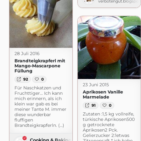
verbotengut.blogspo
28 Juli 2016
Brandteigkrapferl mit
Mango-Mascarpone
Füllung
92
0
23 Juni 2015
Für Naschkatzen und
Aprikosen Vanille
Fruchttiger… Ich kann
Marmelade
mich erinnern, als ich
klein war gab es bei
91
0
meiner Tante M. immer
Zutaten :1,5 kg vollreife,
diese wunderbar
türkische Aprikosen500
fluffigen
g getrocknete
Brandteigkrapferln. (...)
Aprikosen2 Pck.
Gelierzucker 2:1etwas
Cooking & Baking
Zitronensaft * ich habe