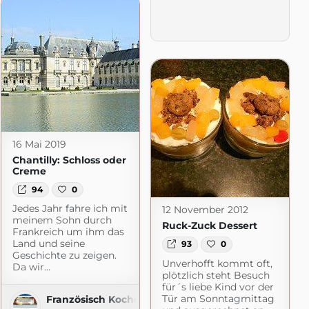
16 Mai 2019
Chantilly: Schloss oder
Creme
94
0
Jedes Jahr fahre ich mit
12 November 2012
meinem Sohn durch
Ruck-Zuck Dessert
Frankreich um ihm das
Land und seine
93
0
Geschichte zu zeigen.
Unverhofft kommt oft,
Da wir...
plötzlich steht Besuch
für´s liebe Kind vor der
Tür am Sonntagmittag
Französisch Kochen by Aurélie Bastian