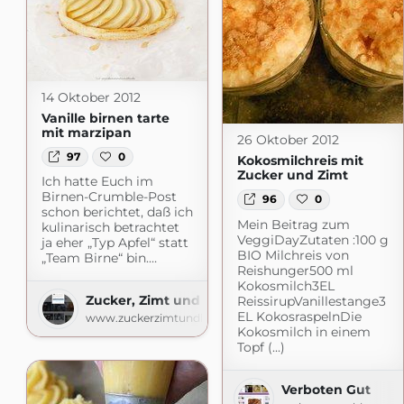
14 Oktober 2012
Vanille birnen tarte
mit marzipan
26 Oktober 2012
97
0
Kokosmilchreis mit
Zucker und Zimt
Ich hatte Euch im
Birnen-Crumble-Post
96
0
schon berichtet, daß ich
Mein Beitrag zum
kulinarisch betrachtet
VeggiDayZutaten :100 g
ja eher „Typ Apfel“ statt
BIO Milchreis von
„Team Birne“ bin.…
Reishunger500 ml
Kokosmilch3EL
Zucker, Zimt und Liebe
ReissirupVanillestange3
EL KokosraspelnDie
www.zuckerzimtundliebe.de
Kokosmilch in einem
Topf (...)
Verboten Gut