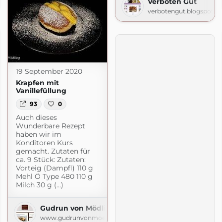
Verboten Gut
t.com
verbotengut.blogspot.c
19 September 2020
Krapfen mit
Vanillefüllung
93
0
Auch dieses
Wunderbare Rezept
haben wir im
Konditoren Kurs
gemacht. Zutaten für
ca. 9 Stück: Zutaten:
Vorteig (Dampfl) 110 g
Mehl Ö Type 480 110 g
Milch 30 g (...)
Gudrun von Mödling
www.gudrunvonmoedling.at