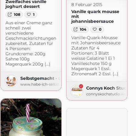
Zweifaches vanille
8 Februar 2015
joghurt dessert
Vanille quark mousse
108
1
mit
johannisbeersauce
Aus einer Creme ganz
schnell zwei
104
0
verschiedene
Vanille-Quark-Mousse
Geschmacksrichtungen
mit Johannisbeersauce
zubereitet. Zutaten für
Zutaten für 4
4 Personen:
Portionen: 3 Blatt
Grundcreme: 200g
weisse Gelatine 1 Ei 1
Sahne 100g
Vanilleschote 150 g
Magerquark 200g (...)
Magerquark 1 Essl.
Zitronensaft 2 Essl. (...)
Selbstgemacht - Der Foodblog
www.habe-ich-selbstgemacht.de
Connys Koch Studio
connyskochstudio.wordpr