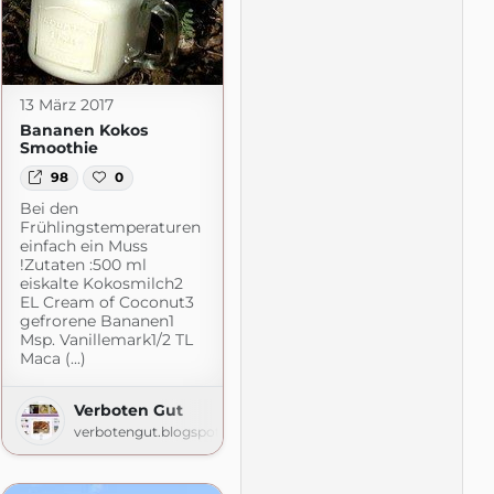
13 März 2017
Bananen Kokos
Smoothie
98
0
Bei den
Frühlingstemperaturen
einfach ein Muss
!Zutaten :500 ml
eiskalte Kokosmilch2
EL Cream of Coconut3
gefrorene Bananen1
Msp. Vanillemark1/2 TL
Maca (...)
press.com
Verboten Gut
verbotengut.blogspot.com