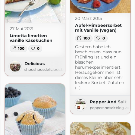
20 März 2015
Apfel-Himbeersorbet
27 Mai 2021
mit Vanille (vegan)
Limetta limetten
100
0
vanille käsekuchen
Gestern habe ich
100
0
beschlossen, dass nun
Frühling ist und ein
bisschen
Delicious
herumexperimentiert.
shoushousdelicious.blogspot.com
Herausgekommen ist
dieses kleine, aber sehr
leckere Sorbet: Zutaten
(...)
Pepper And Salt
t.com
pepperandsaltblog.word