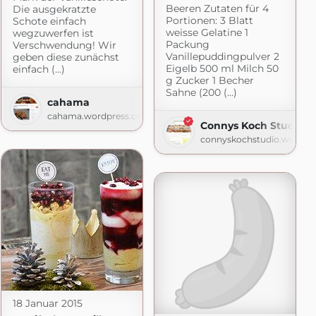
Beeren Zutaten für 4
Die ausgekratzte
Portionen: 3 Blatt
Schote einfach
weisse Gelatine 1
wegzuwerfen ist
Packung
Verschwendung! Wir
Vanillepuddingpulver 2
geben diese zunächst
Eigelb 500 ml Milch 50
einfach (...)
g Zucker 1 Becher
Sahne (200 (...)
press.com
cahama
cahama.wordpress.com
Connys Koch Studio
connyskochstudio.wordpr
18 Januar 2015