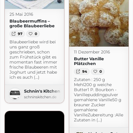
25 Mai 2016
Blaubeermuffins –
große Blaubeerliebe
97
0
Blaubeerliebe wird bei
uns ganz groß
11 Dezember 2016
geschrieben, schon
zum Frühstück gibt es
Butter Vanille
momentan fast immer
Plätzchen
frische Blaubeeren mit
94
0
Joghurt und jetzt habe
ich es auch (...)
Zutaten : 250 g
Mehl200 g weiche
Butter1 P. Bourbon -
Schnin's Kitchen
Vanillepuddingpulver
schninskitchen.de
gemahlene Vanille50 g
brauner Zucker
gemahlene
VanilleZubereitung :Alle
Zutaten in (...)