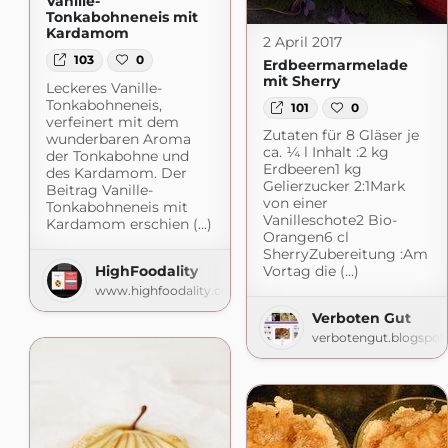
Vanille-
Tonkabohneneis mit
Kardamom
2 April 2017
103
0
Erdbeermarmelade
mit Sherry
Leckeres Vanille-
Tonkabohneneis,
101
0
verfeinert mit dem
Zutaten für 8 Gläser je
wunderbaren Aroma
ca. ¼ l Inhalt :2 kg
der Tonkabohne und
Erdbeeren1 kg
des Kardamom. Der
Gelierzucker 2:1Mark
Beitrag Vanille-
von einer
Tonkabohneneis mit
Vanilleschote2 Bio-
Kardamom erschien (...)
Orangen6 cl
SherryZubereitung :Am
HighFoodality
Vortag die (...)
www.highfoodality.com
Verboten Gut
verbotengut.blogspo