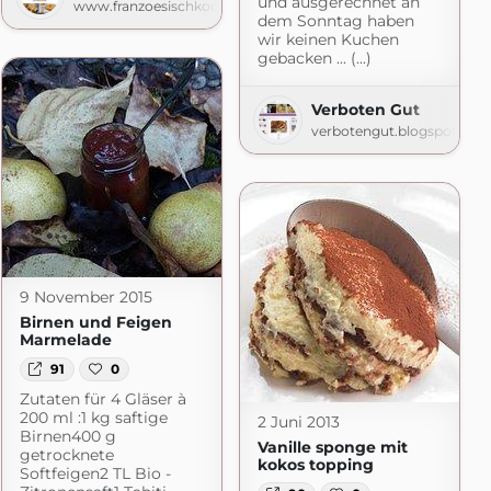
und ausgerechnet an
www.franzoesischkochen.de
dem Sonntag haben
om
wir keinen Kuchen
gebacken ... (...)
Verboten Gut
verbotengut.blogspot.com
9 November 2015
Birnen und Feigen
Marmelade
91
0
Zutaten für 4 Gläser à
200 ml :1 kg saftige
2 Juni 2013
Birnen400 g
Vanille sponge mit
getrocknete
kokos topping
Softfeigen2 TL Bio -