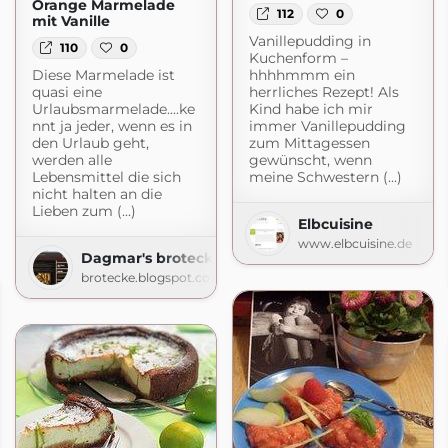
Orange Marmelade
112
0
mit Vanille
Vanillepudding in
110
0
Kuchenform –
Diese Marmelade ist
hhhhmmm ein
quasi eine
herrliches Rezept! Als
Urlaubsmarmelade....ke
Kind habe ich mir
nnt ja jeder, wenn es in
immer Vanillepudding
den Urlaub geht,
zum Mittagessen
werden alle
gewünscht, wenn
Lebensmittel die sich
meine Schwestern (...)
nicht halten an die
Lieben zum (...)
Elbcuisine
www.elbcuisine.de
Dagmar's brotecke
brotecke.blogspot.com