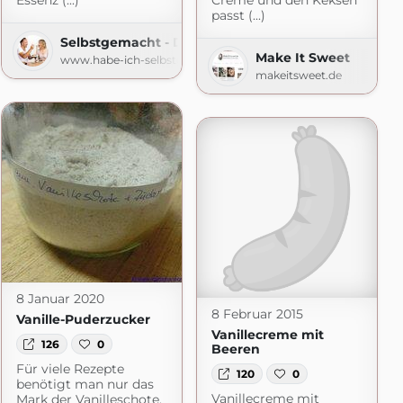
Essenz (...)
Creme und den Keksen
passt (...)
 Köstlichkeiten
Selbstgemacht - Der Foodblog
Make It Sweet
www.habe-ich-selbstgemacht.de
makeitsweet.de
8 Januar 2020
8 Februar 2015
Vanille-Puderzucker
Vanillecreme mit
126
0
Beeren
Für viele Rezepte
120
0
benötigt man nur das
Vanillecreme mit
Mark der Vanilleschote.