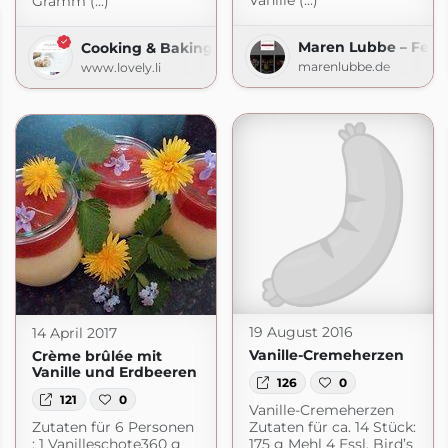
Vanille (...)
Gramm (...)
Maren Lubbe – Feine
Cooking & Baking
marenlubbe.de
www.lovely.li
19 August 2016
14 April 2017
Vanille-Cremeherzen
Crème brûlée mit
Vanille und Erdbeeren
126
0
121
0
Vanille-Cremeherzen
Zutaten für 6 Personen
Zutaten für ca. 14 Stück:
: 1 Vanilleschote360 g
175 g Mehl 4 Essl. Bird’s