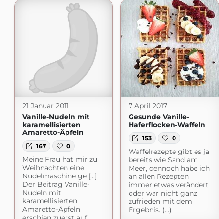
21 Januar 2011
7 April 2017
Vanille-Nudeln mit
Gesunde Vanille-
karamellisierten
Haferflocken-Waffeln
Amaretto-Äpfeln
153
0
167
0
Waffelrezepte gibt es ja
Meine Frau hat mir zu
bereits wie Sand am
Weihnachten eine
Meer, dennoch habe ich
Nudelmaschine ge [...]
an allen Rezepten
Der Beitrag Vanille-
immer etwas verändert
Nudeln mit
oder war nicht ganz
karamellisierten
zufrieden mit dem
Amaretto-Äpfeln
Ergebnis. (...)
erschien zuerst auf