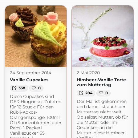
24 September 2014
2 Mai 2020
Vanille Cupcakes
Himbeer-Vanille Torte
zum Muttertag
338
0
284
0
Diese Cupcakes sind
Der Mai ist gekommen
DER Hingucker Zutaten
und damit ist auch der
für 12 Stück: Für den
Muttertag nicht weit.
Rübli-Kokos-
Ob selbst Mutter, ob für
Orangensponge: 100ml
die Mutter oder im
Öl (Sonnenblumen oder
Gedanken an die
Raps) 1 Packerl
Mutter, diese Himbeer-
Vanillezucker 65