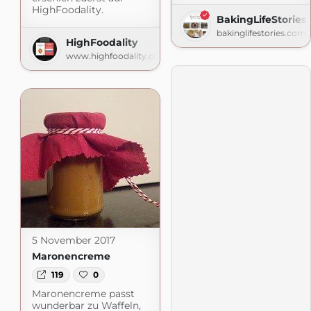
HighFoodality.
BakingLifeStories
bakinglifestories.com
HighFoodality
www.highfoodality.com
5 November 2017
Maronencreme
119
0
Maronencreme passt
wunderbar zu Waffeln,