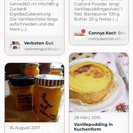
Sahne360 ml Milch80 g
Custard Powder (engl.
Zucker8
Vanillepuddingpulver) 1
EigelbeZubereitung :
Teel. Backpulver 100 g
Die Vanilleschote längs
Butter 20 g festes (...)
aufschneiden und das
Mark (...)
Connys Koch Studio
connyskochstudio.word
Verboten Gut
verbotengut.blogspot.com
28 März 2015
Vanillepudding in
16 August 2017
Kuchenform