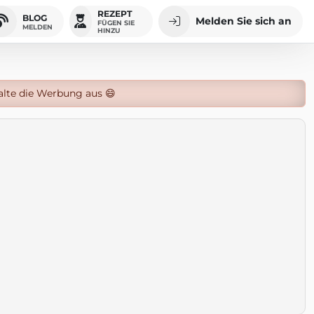
REZEPT
BLOG
Melden Sie sich an
FÜGEN SIE
MELDEN
HINZU
alte die Werbung aus 😄