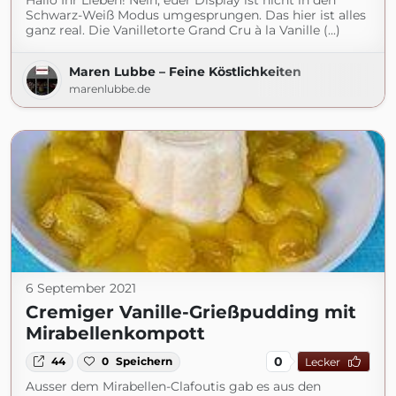
Hallo Ihr Lieben! Nein, euer Display ist nicht in den
Schwarz-Weiß Modus umgesprungen. Das hier ist alles
ganz real. Die Vanilletorte Grand Cru à la Vanille (...)
Maren Lubbe – Feine Köstlichkeiten
marenlubbe.de
6 September 2021
Cremiger Vanille-Grießpudding mit
Mirabellenkompott
0
44
0
Speichern
Lecker
Ausser dem Mirabellen-Clafoutis gab es aus den