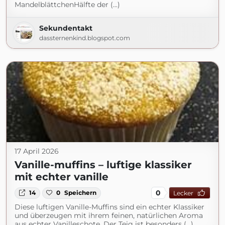
MandelblättchenHälfte der (...)
Sekundentakt
dassternenkind.blogspot.com
17 April 2026
Vanille-muffins – luftige klassiker
mit echter vanille
0
14
0
Speichern
Lecker
Diese luftigen Vanille-Muffins sind ein echter Klassiker
und überzeugen mit ihrem feinen, natürlichen Aroma
aus echter Vanilleschote. Der Teig ist besonders (...)