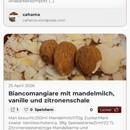
Rhabarberkompott (...)
cahama
cahama.wordpress.com
25 April 2026
Biancomangiare mit mandelmilch,
vanille und zitronenschale
0
1
0
Speichern
Lecker
Man braucht:250ml Mandelmilch70g ZuckerMark
zweier Vanilleschotenca. 38g SpeisestärkeZimt1/2 TL
Zitronenzesteneinige Mandelkerne und