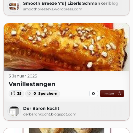
Smooth Breeze 7's | Lizerls Schmankerlblog
smoothbreeze7s.wordpress.com
3 Januar 2025
Vanillestangen
0
35
0
Speichern
Lecker
Der Baron kocht
derbaronkocht.blogspot.com