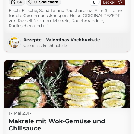
0
66
0
Speichern
Lecker
Fisch, Frische, Schärfe und Raucharoma: Eine Sinfonie
für die Geschmacksknospen. Heike ORIGINALREZEPT
von Russell Norman: Makrele, Rauchmandeln,
Radieschen und (...)
Rezepte – Valentinas-Kochbuch.de
valentinas-kochbuch.de
17 Mai 2017
Makrele mit Wok-Gemüse und
Chilisauce