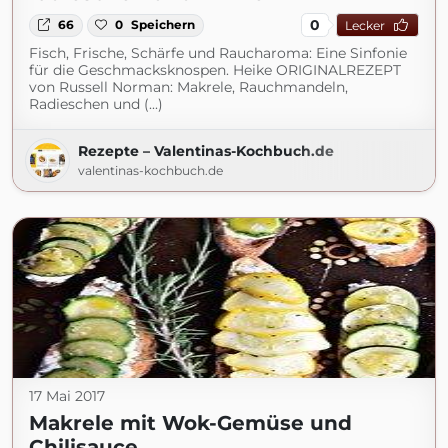
0
66
0
Speichern
Lecker
Fisch, Frische, Schärfe und Raucharoma: Eine Sinfonie
für die Geschmacksknospen. Heike ORIGINALREZEPT
von Russell Norman: Makrele, Rauchmandeln,
Radieschen und (...)
Rezepte – Valentinas-Kochbuch.de
valentinas-kochbuch.de
17 Mai 2017
Makrele mit Wok-Gemüse und
Chilisauce