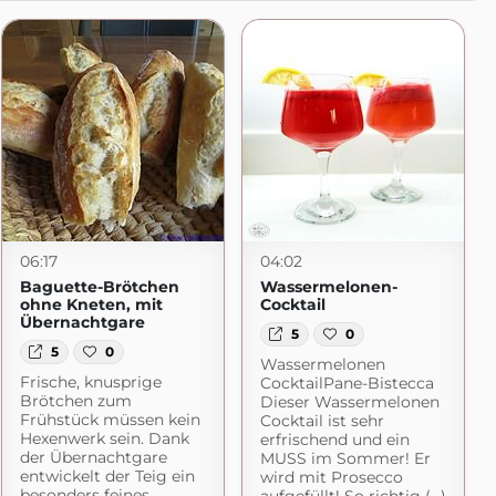
06:17
04:02
Baguette-Brötchen
Wassermelonen-
ohne Kneten, mit
Cocktail
Übernachtgare
5
0
5
0
Wassermelonen
Frische, knusprige
CocktailPane-Bistecca
Brötchen zum
Dieser Wassermelonen
Frühstück müssen kein
Cocktail ist sehr
Hexenwerk sein. Dank
erfrischend und ein
der Übernachtgare
MUSS im Sommer! Er
entwickelt der Teig ein
wird mit Prosecco
besonders feines