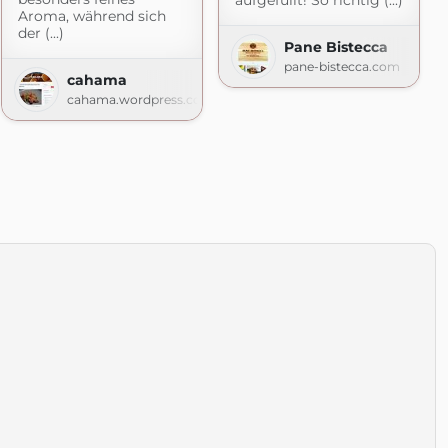
aufgefüllt! So richtig (...)
Aroma, während sich
der (...)
Pane Bistecca
pane-bistecca.com
cahama
r Foodblog
cahama.wordpress.com
macht.de