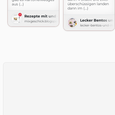
überschüssigen landen
aus (...)
dann im (...)
Rezepte mit und ohne Thermomix
Lecker Bentos un
mixgeschick.blogspot.com
lecker-bentos-und-me