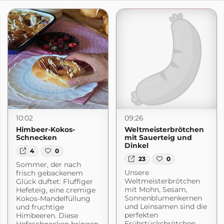
10:02
09:26
Himbeer-Kokos-
Weltmeisterbrötchen
Schnecken
mit Sauerteig und
Dinkel
4
0
23
0
Sommer, der nach
Unsere
frisch gebackenem
Weltmeisterbrötchen
Glück duftet: Fluffiger
mit Mohn, Sesam,
Hefeteig, eine cremige
Sonnenblumenkernen
Kokos-Mandelfüllung
und Leinsamen sind die
und fruchtige
perfekten
Himbeeren. Diese
Frühstücksbrötchen