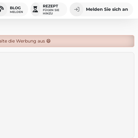
REZEPT
BLOG
Melden Sie sich an
FÜGEN SIE
MELDEN
HINZU
alte die Werbung aus 😄