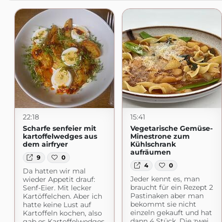
22:18
15:41
Scharfe senfeier mit
Vegetarische Gemüse-
kartoffelwedges aus
Minestrone zum
dem airfryer
Kühlschrank
aufräumen
9
0
4
0
Da hatten wir mal
Jeder kennt es, man
wieder Appetit drauf:
braucht für ein Rezept 2
Senf-Eier. Mit lecker
Pastinaken aber man
Kartöffelchen. Aber ich
bekommt sie nicht
hatte keine Lust auf
einzeln gekauft und hat
Kartoffeln kochen, also
dann 4 Stück. Die zwei
gab es Kartoffelwedges