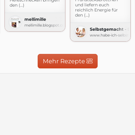
Hefeschnecken bringen
und liefern euch
den (...)
reichlich Energie für
den (...)
mellimille
d mehr
mellimille.blogspot.com
Selbstgemacht - De
hr.blogspot.com
www.habe-ich-selbstge
Mehr Rezepte