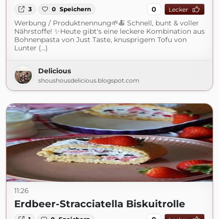
0
3
0
Speichern
Lecker
Werbung / Produktnennung🌱🍝 Schnell, bunt & voller
Nährstoffe! ✨Heute gibt's eine leckere Kombination aus
Bohnenpasta von Just Taste, knusprigem Tofu von
Lunter (...)
Delicious
shoushousdelicious.blogspot.com
11:26
Erdbeer-Stracciatella Biskuitrolle