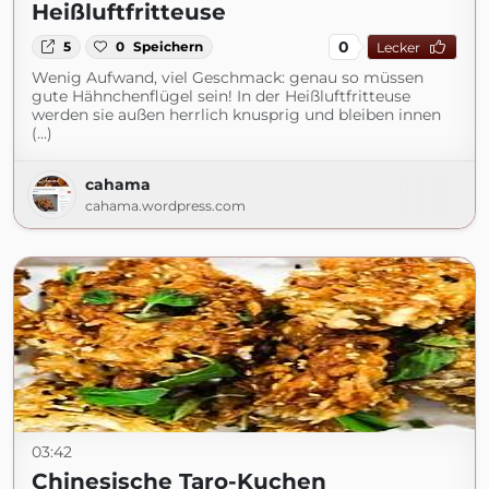
Heißluftfritteuse
0
5
0
Speichern
Lecker
Wenig Aufwand, viel Geschmack: genau so müssen
gute Hähnchenflügel sein! In der Heißluftfritteuse
werden sie außen herrlich knusprig und bleiben innen
(...)
cahama
cahama.wordpress.com
03:42
Chinesische Taro-Kuchen