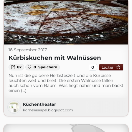
18 September 2017
Kürbiskuchen mit Walnüssen
0
82
0
Speichern
Lecker
Nun ist die goldene Herbsteszeit und die Kürbisse
leuchten weit und breit. Die ersten Walnüsse fallen
auch schon vom Baum. Was liegt näher und man bäckt
einen (...)
Küchentheater
korneliaseipel.blogspot.com