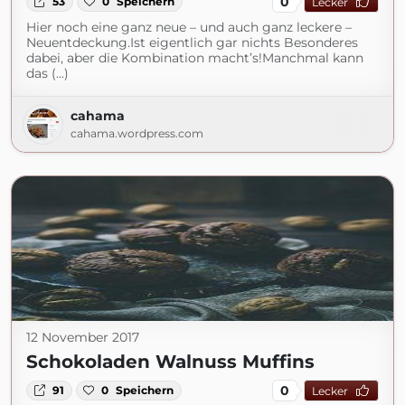
0
53
0
Speichern
Lecker
Hier noch eine ganz neue – und auch ganz leckere –
Neuentdeckung.Ist eigentlich gar nichts Besonderes
dabei, aber die Kombination macht’s!Manchmal kann
das (...)
cahama
cahama.wordpress.com
12 November 2017
Schokoladen Walnuss Muffins
0
91
0
Speichern
Lecker