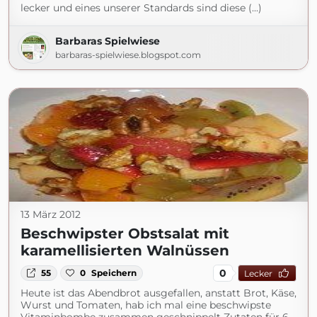
lecker und eines unserer Standards sind diese (...)
Barbaras Spielwiese
barbaras-spielwiese.blogspot.com
13 März 2012
Beschwipster Obstsalat mit
karamellisierten Walnüssen
0
55
0
Speichern
Lecker
Heute ist das Abendbrot ausgefallen, anstatt Brot, Käse,
Wurst und Tomaten, hab ich mal eine beschwipste