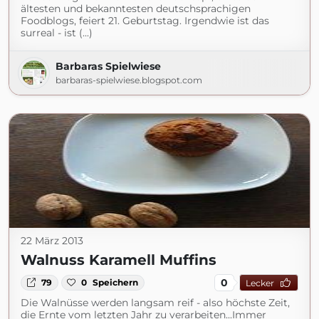
ältesten und bekanntesten deutschsprachigen
Foodblogs, feiert 21. Geburtstag. Irgendwie ist das
surreal - ist (...)
Barbaras Spielwiese
barbaras-spielwiese.blogspot.com
22 März 2013
Walnuss Karamell Muffins
0
79
0
Speichern
Lecker
Die Walnüsse werden langsam reif - also höchste Zeit,
die Ernte vom letzten Jahr zu verarbeiten...Immer