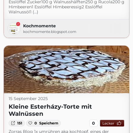
Esslöffel Zucker100 g Walnusshälften250 g Rucola200 g
Himbeeren1 Esslöffel Himbeeressig2 Esslöffel
Walnussöl1 (...)
Kochmomente
kochmomente.blogspot.com
15 September 2025
Kleine Esterházy-Torte mit
Walnüssen
0
151
0
Speichern
Lecker
Zorras Blog 1x umrühren aka kochtopf, eines der