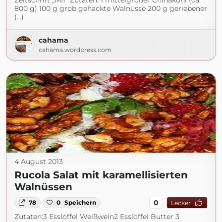
Zeitschrift „Mfi“ Zutaten: 1 mittelgroßer Chinakohl (ca.
800 g) 100 g grob gehackte Walnüsse 200 g geriebener
(...)
cahama
cahama.wordpress.com
4 August 2013
Rucola Salat mit karamellisierten
Walnüssen
0
78
0
Speichern
Lecker
Zutaten:3 Esslöffel Weißwein2 Esslöffel Butter 3