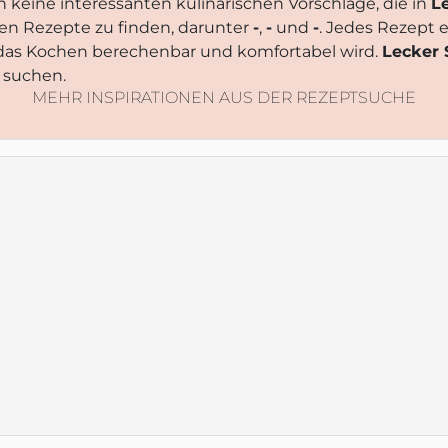
keine interessanten kulinarischen Vorschläge, die in
L
ten Rezepte zu finden, darunter
-
,
-
und
-
. Jedes Rezept 
 das Kochen berechenbar und komfortabel wird.
Lecker
e suchen.
MEHR INSPIRATIONEN AUS DER REZEPTSUCHE