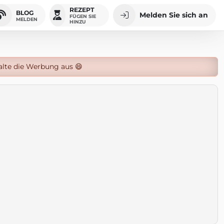
REZEPT
BLOG
Melden Sie sich an
FÜGEN SIE
MELDEN
HINZU
alte die Werbung aus 😄