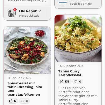
wie bei Elle Republic (...)
cook-bloom.de
Elle Republic
ellerepublic.de
14 Oktober 2015
Tahini Curry
Kartoffelsalat
11 Januar 2026
135
0
Spinat-salat mit
tahini-dressing, pita
Für Freunde von
und
Kartoffelsalat ohne
d mehr
granatapfelkernen
Mayonnaise gibt es mit
hr.blogspot.com
Tahini Curry
6
0
Kartoffelsalat eine