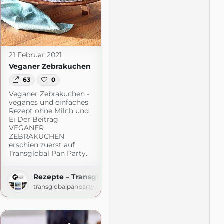
21 Februar 2021
Veganer Zebrakuchen
63
0
Veganer Zebrakuchen -
veganes und einfaches
Rezept ohne Milch und
Ei Der Beitrag
VEGANER
ZEBRAKUCHEN
press.com
erschien zuerst auf
Transglobal Pan Party.
Rezepte – Transglobal Pan Party
transglobalpanparty.com