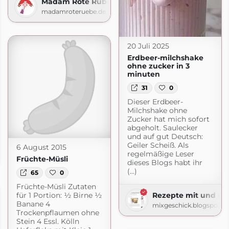
Madam Rote Rübe
madamroteruebe.de
20 Juli 2025
Erdbeer-milchshake
ohne zucker in 3
minuten
31
0
Dieser Erdbeer-
Milchshake ohne
Zucker hat mich sofort
abgeholt. Saulecker
und auf gut Deutsch:
Geiler Scheiß. Als
6 August 2015
regelmäßige Leser
Früchte-Müsli
dieses Blogs habt ihr
(...)
65
0
Früchte-Müsli Zutaten
für 1 Portion: ½ Birne ½
Rezepte mit und o
Banane 4
mixgeschick.blogspot.c
Trockenpflaumen ohne
Stein 4 Essl. Kölln