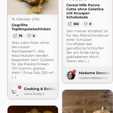
Cereal Milk Panna
Cotta ohne Gelatine
mit Knusper-
Schokolade
16 Oktober 2016
353
0
Gegrillte
Topfenpalatschinken
Seit meiner Kindheit ist
für das Allerschönste an
75
0
einer Schüssel
Was wäre Wien ohne
Cornflakes das
die süssen
genüßliche Schlürfen
Nachspeisen?.. Alle
der am Ende übrig
Naschkatzen werden
gebliebenen Milch.
begeistert sein! Zutaten
Wenn alle (...)
für die Palatschinken:
130 Gramm glattes
Mehl 1 Prise Salz 250 ml
Madame Dessert
(...)
madamedessert.de
Cooking & Baking
www.lovely.li