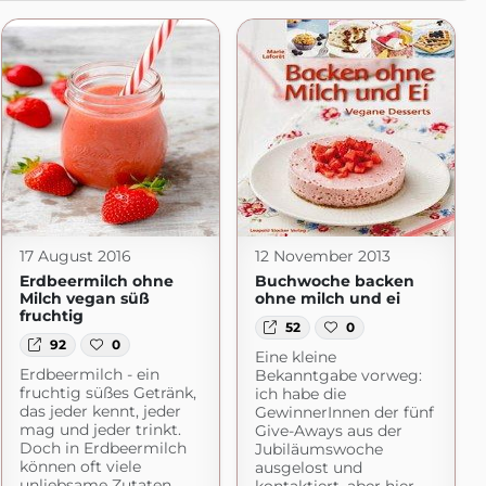
17 August 2016
12 November 2013
Erdbeermilch ohne
Buchwoche backen
Milch vegan süß
ohne milch und ei
fruchtig
52
0
92
0
Eine kleine
Erdbeermilch - ein
Bekanntgabe vorweg:
fruchtig süßes Getränk,
ich habe die
das jeder kennt, jeder
GewinnerInnen der fünf
mag und jeder trinkt.
Give-Aways aus der
Doch in Erdbeermilch
Jubiläumswoche
können oft viele
ausgelost und
unliebsame Zutaten