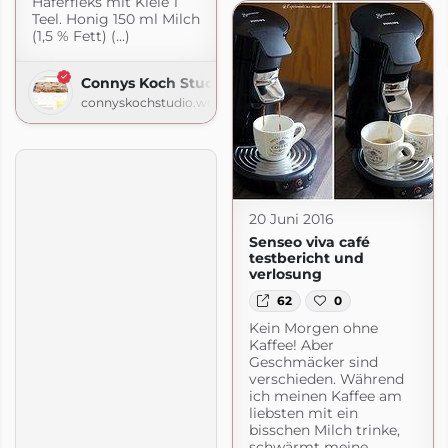
Haferfleks mit Kleie 1
Teel. Honig 150 ml Milch
(1,5 % Fett) (...)
Connys Koch Studio
connyskochstudio.wordpress.com
20 Juni 2016
Senseo viva café
testbericht und
verlosung
62
0
Kein Morgen ohne
Kaffee! Aber
Geschmäcker sind
verschieden. Während
ich meinen Kaffee am
liebsten mit ein
dblog
bisschen Milch trinke,
.com
schwärmt meine