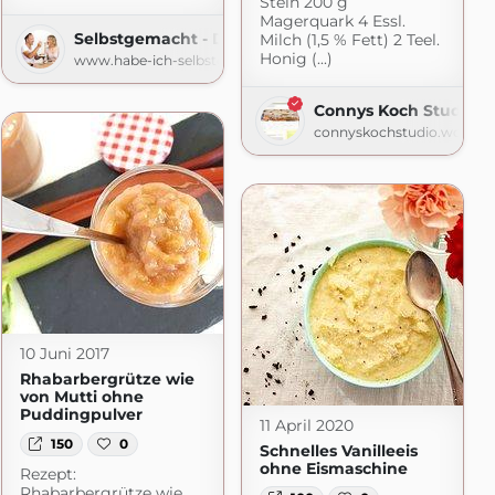
Stein 200 g
Magerquark 4 Essl.
Selbstgemacht - Der Foodblog
Milch (1,5 % Fett) 2 Teel.
Honig (...)
www.habe-ich-selbstgemacht.de
Connys Koch Studio
connyskochstudio.wordpr
10 Juni 2017
Rhabarbergrütze wie
von Mutti ohne
Puddingpulver
11 April 2020
150
0
Schnelles Vanilleeis
ohne Eismaschine
Rezept:
Rhabarbergrütze wie