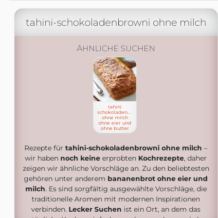
tahini-schokoladenbrowni ohne milch
ÄHNLICHE SUCHEN
tahini
schokoladenbrowni
ohne milch
ohne eier und
ohne butter
Rezepte für
tahini-schokoladenbrowni ohne milch
–
wir haben
noch keine
erprobten
Kochrezepte
, daher
zeigen wir ähnliche Vorschläge an. Zu den beliebtesten
gehören unter anderem
bananenbrot ohne eier und
milch
. Es sind sorgfältig ausgewählte Vorschläge, die
traditionelle Aromen mit modernen Inspirationen
verbinden.
Lecker Suchen
ist ein Ort, an dem das