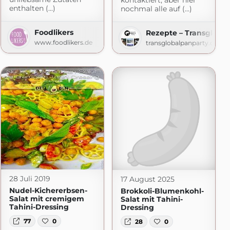
kontaktiert, aber hier
enthalten (...)
nochmal alle auf (...)
Foodlikers
Rezepte – Transglobal
www.foodlikers.de
transglobalpanparty.com
28 Juli 2019
17 August 2025
Nudel-Kichererbsen-
Brokkoli-Blumenkohl-
Salat mit cremigem
Salat mit Tahini-
Tahini-Dressing
Dressing
77
0
28
0