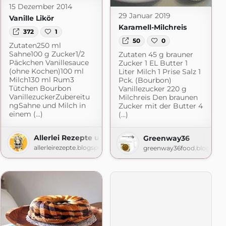
15 Dezember 2014
29 Januar 2019
Vanille Likör
Karamell-Milchreis
372
1
50
0
Zutaten250 ml
Sahne100 g Zucker1/2
Zutaten 45 g brauner
Päckchen Vanillesauce
Zucker 1 EL Butter 1
(ohne Kochen)100 ml
Liter Milch 1 Prise Salz 1
Milch130 ml Rum3
Pck. (Bourbon)
Tütchen Bourbon
Vanillezucker 220 g
VanillezuckerZubereitu
Milchreis Den braunen
ngSahne und Milch in
Zucker mit der Butter 4
einem (...)
(...)
Allerlei Rezepte und mehr
Greenway36
allerleirezepte.blogspot.com
greenway36food.blogspot