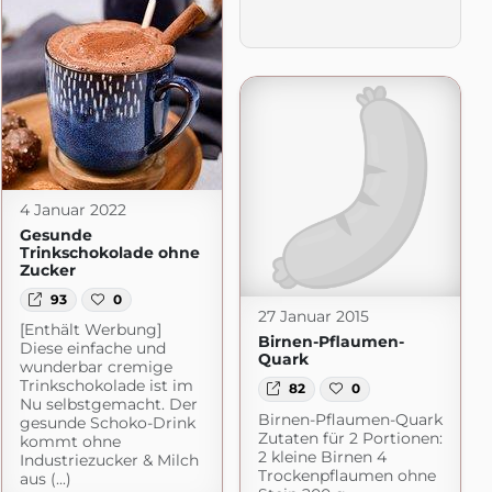
4 Januar 2022
Gesunde
Trinkschokolade ohne
Zucker
93
0
27 Januar 2015
[Enthält Werbung]
Birnen-Pflaumen-
Diese einfache und
Quark
wunderbar cremige
Trinkschokolade ist im
82
0
Nu selbstgemacht. Der
Birnen-Pflaumen-Quark
hne Thermomix
gesunde Schoko-Drink
Zutaten für 2 Portionen:
kommt ohne
om
2 kleine Birnen 4
Industriezucker & Milch
Trockenpflaumen ohne
aus (...)