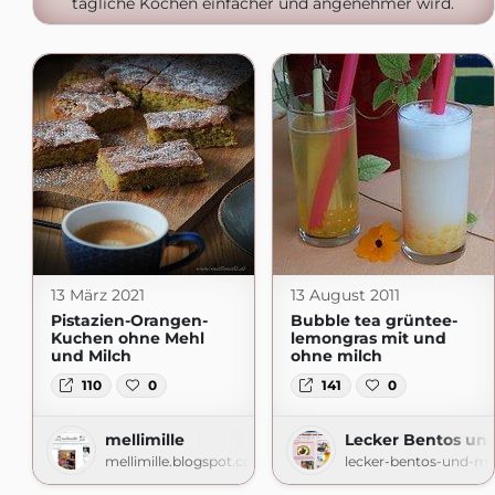
tägliche Kochen einfacher und angenehmer wird.
13 März 2021
13 August 2011
Pistazien-Orangen-
Bubble tea grüntee-
Kuchen ohne Mehl
lemongras mit und
und Milch
ohne milch
110
0
141
0
mellimille
Lecker Bentos un
mellimille.blogspot.com
lecker-bentos-und-me