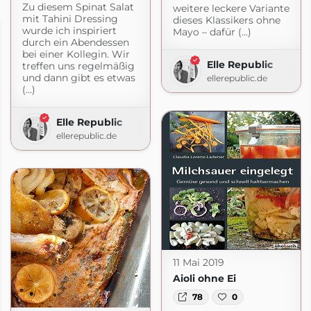
Zu diesem Spinat Salat
weitere leckere Variante
mit Tahini Dressing
dieses Klassikers ohne
wurde ich inspiriert
Mayo – dafür (...)
durch ein Abendessen
bei einer Kollegin. Wir
Elle Republic
treffen uns regelmäßig
und dann gibt es etwas
ellerepublic.de
(...)
Elle Republic
ellerepublic.de
11 Mai 2019
Aioli ohne Ei
78
0