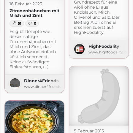
Grundrezept für eine
18 Februar 2023
Aioli ohne Ei aus
Zitronenhähnchen mit
Knoblauch, Milch,
Milch und Zimt
Olivenöl und Salz. Der
Beitrag Aioli ohne Ei
51
0
erschien zuerst auf
Es gibt Rezepte wie
HighFoodality.
dieses saftige
Zitronenhähnchen mit
HighFoodality
Milch und Zimt, das
ohne Aufwand einfach
www.highfoodality.com
köstlich schmeckt.
Keine aufwändigen
Einkaufstouren, (...)
Dinner4Friends
www.dinner4friends.de
5 Februar 2015