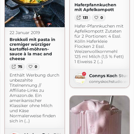
Haferpfannkuchen
mit Apfelkompott
131
0
Hafer-Pfannkuchen mit
Apfelkompott Zutaten
22 Januar 2019
für 2 Portionen: 4 Essl.
Brokkoli mit pasta in
Kölln Haferkleie
cremiger würziger
Flocken 2 Essl.
se
kartoffel-möhren-
Weizenvollkornmehl
sauce à la mac and
logspot.com
125 ml Milch (1,5 % Fett)
cheese
1 Eiweiss 2 (...)
75
0
Enthält Werbung durch
Connys Koch Studio
unbezahlte
connyskochstudio.word
Titelnennung //
Affiliate-Links zu
Amazon.de. Ein
amerikanischer
Klassiker ohne Milch
und Käse
Normalerweise finden
sich in (...)