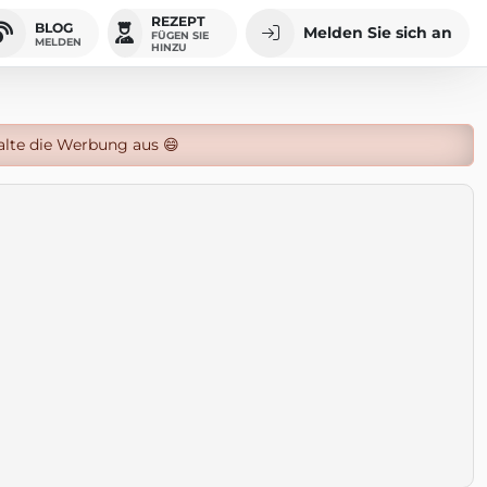
REZEPT
BLOG
Melden Sie sich an
FÜGEN SIE
MELDEN
HINZU
alte die Werbung aus 😄