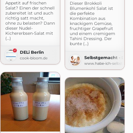
Appetit auf frischen
Dieser Brokkoli
Salat? Einen der schnell
Blumenkohl Salat ist
zubereitet ist und auch
die perfekte
richtig satt macht,
Kombination aus
ohne zu belasten? Dann
knackigem Gemüse,
dieser Nudel-
fruchtiger Grapefruit
Kichererbsen-Salat mit
und einem cremigem
(...)
Tahini Dressing. Der
bunte (...)
DELi Berlin
Selbstgemacht - Der 
cook-bloom.de
www.habe-ich-selbstgema