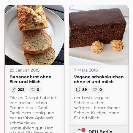
25 Januar 2015
7 März 2016
Bananenbrot ohne
Vegane schokokuchen
Eier und Milch
ohne ei und milch
202
0
89
0
Dieses Rezept habe ich
der beste vegane
von meiner lieben
Schokokuchen -
Freundin aus Genf.
saftiger - himmlischer
Dank dem Honig und
Schoko-Kuchen, ohne
naturtrüber Apfelsaft
Ei und Milch.
schmeckt es
unglaublich gut. Und
DELi Berlin