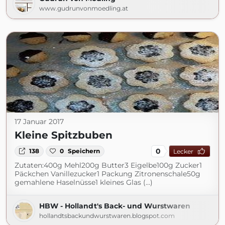
www.gudrunvonmoedling.at
17 Januar 2017
Kleine Spitzbuben
0
138
0
Speichern
Lecker
Zutaten:400g Mehl200g Butter3 Eigelbe100g Zucker1
Päckchen Vanillezucker1 Packung Zitronenschale50g
gemahlene Haselnüsse1 kleines Glas (...)
HBW - Hollandt's Back- und Wurstwaren
hollandtsbackundwurstwaren.blogspot.com