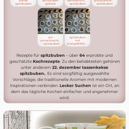
kleine
spitzbuben
weihnachtliche
pistaziencreme-
spitzbuben
gebäck
spitzbuben
spitzbuben
ein
spitzbuben
vorweihnachtstraum
mit
- spitzbuben
bratapfelfüllung
Rezepte für
spitzbuben
– über
64
erprobte und
geschätzte
Kochrezepte
. Zu den beliebtesten gehören
unter anderem
22. dezember tassenkekse
spitzbuben.
. Es sind sorgfältig ausgewählte
Vorschläge, die traditionelle Aromen mit modernen
Inspirationen verbinden.
Lecker Suchen
ist ein Ort, an
dem das tägliche Kochen einfacher und angenehmer
wird.