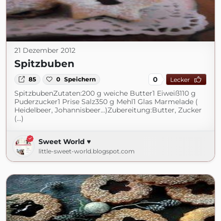
21 Dezember 2012
Spitzbuben
0
85
0
Speichern
Lecker
SpitzbubenZutaten:200 g weiche Butter1 Eiweiß110 g
Puderzucker1 Prise Salz350 g Mehl1 Glas Marmelade (
Heidelbeer, Johannisbeer...)Zubereitung:Butter, Zucker
(...)
Sweet World ♥
little-sweet-world.blogspot.com