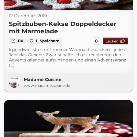
12 Dezember 2019
Spitzbuben-Kekse Doppeldecker
mit Marmelade
0
110
1
Speichern
Lecker
Irgendwie ist es mit meiner Weihnachtsbäckerei jedes
Jahr das Gleiche. Zwar schaffe ich es, rechtzeitig den
Adventskalender aufzuhängen und einen Adventskranz
(...)
Madame Cuisine
www.madamecuisine.de