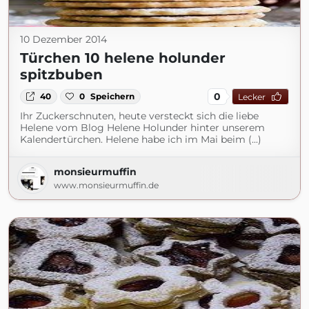
10 Dezember 2014
Türchen 10 helene holunder
spitzbuben
0
40
0
Speichern
Lecker
Ihr Zuckerschnuten, heute versteckt sich die liebe
Helene vom Blog Helene Holunder hinter unserem
Kalendertürchen. Helene habe ich im Mai beim (...)
monsieurmuffin
www.monsieurmuffin.de