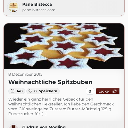
Pane Bistecca
pane-bistecca.com
8 Dezember 2015
Weihnachtliche Spitzbuben
0
140
0
Speichern
Lecker
Wieder ein ganz herrliches Gebäck für den
weihnachtlichen Keksteller. Ich liebe den Geschmack
vom Glühweingelee Zutaten: Butter-Mürbteig 125 g
Puderzucker für (...)
Gudrun von Mödling