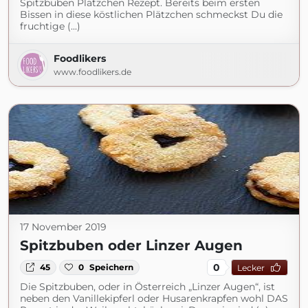
Spitzbuben Plätzchen Rezept. Bereits beim ersten
Bissen in diese köstlichen Plätzchen schmeckst Du die
fruchtige (...)
Foodlikers
www.foodlikers.de
17 November 2019
Spitzbuben oder Linzer Augen
0
45
0
Speichern
Lecker
Die Spitzbuben, oder in Österreich „Linzer Augen“, ist
neben den Vanillekipferl oder Husarenkrapfen wohl DAS