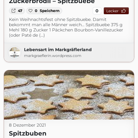
Zuckerbrödli – Spitzbuebe
0
47
0
Speichern
Lecker
Kein Weihnachtsfest ohne Spitzbuebe. Damit
bekommt man alle Männer weich… Spitzbuebe 375 g
Mehl 180 g Zucker 1 Päckchen Bourbon-Vanillezucker
(oder Paté de (...)
Lebensart im Markgräflerland
markgraeflerin.wordpress.com
8 Dezember 2021
Spitzbuben