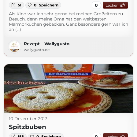
0
51
0
Speichern
Lecker
Als Kind war ich sehr gerne bei meinen Großeltern zu
Besuch, denn meine Oma hat den weltbesten
Marmorkuchen gebacken. Ganz besonders gern war ich
an (...)
Rezept – Wallygusto
wallygusto.de
10 Dezember 2017
Spitzbuben
0
158
0
Speichern
Lecker