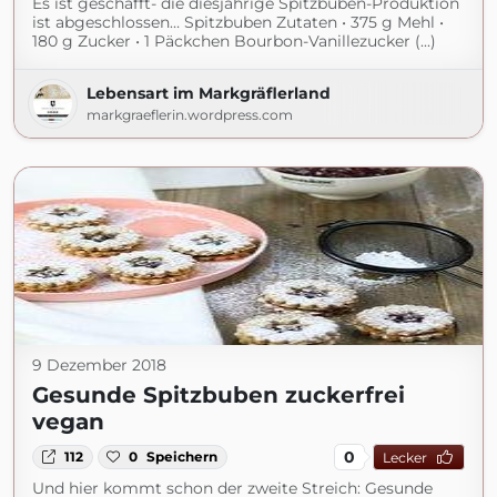
Es ist geschafft- die diesjährige Spitzbuben-Produktion
ist abgeschlossen… Spitzbuben Zutaten • 375 g Mehl •
180 g Zucker • 1 Päckchen Bourbon-Vanillezucker (...)
Lebensart im Markgräflerland
markgraeflerin.wordpress.com
9 Dezember 2018
Gesunde Spitzbuben zuckerfrei
vegan
0
112
0
Speichern
Lecker
Und hier kommt schon der zweite Streich: Gesunde