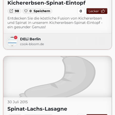
Kichererbsen-Spinat-Eintopf
0
98
0
Speichern
Lecker
Entdecken Sie die köstliche Fusion von Kichererbsen
und Spinat in unserem Kichererbsen-Spinat-Eintopf -
ein gesunder Genuss!
DELi Berlin
cook-bloom.de
30 Juli 2015
Spinat-Lachs-Lasagne