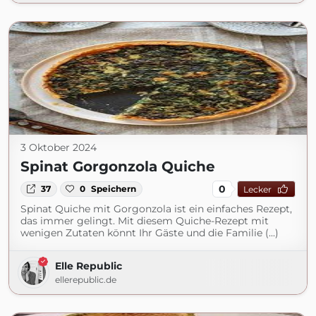
3 Oktober 2024
Spinat Gorgonzola Quiche
0
37
0
Speichern
Lecker
Spinat Quiche mit Gorgonzola ist ein einfaches Rezept,
das immer gelingt. Mit diesem Quiche-Rezept mit
wenigen Zutaten könnt Ihr Gäste und die Familie (...)
Elle Republic
ellerepublic.de