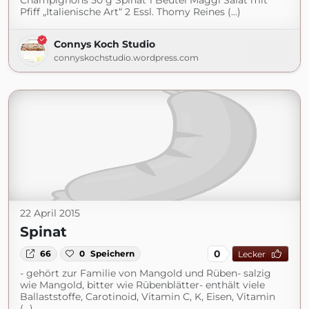
Champignons 50 g Spinat 1 Beutel Maggi Salat mit
Pfiff „Italienische Art“ 2 Essl. Thomy Reines (...)
Connys Koch Studio
connyskochstudio.wordpress.com
22 April 2015
Spinat
0
66
0
Speichern
Lecker
- gehört zur Familie von Mangold und Rüben- salzig
wie Mangold, bitter wie Rübenblätter- enthält viele
Ballaststoffe, Carotinoid, Vitamin C, K, Eisen, Vitamin
(...)