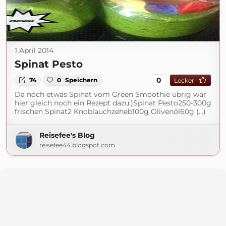
1 April 2014
Spinat Pesto
0
74
0
Speichern
Lecker
Da noch etwas Spinat vom Green Smoothie übrig war
hier gleich noch ein Rezept dazu:)Spinat Pesto250-300g
frischen Spinat2 Knoblauchzeheb100g Olivenöl60g (...)
Reisefee's Blog
reisefee44.blogspot.com