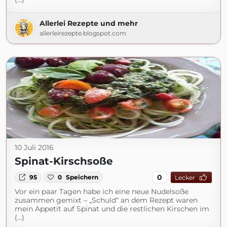
Allerlei Rezepte und mehr
allerleirezepte.blogspot.com
10 Juli 2016
Spinat-Kirschsoße
0
95
0
Speichern
Lecker
Vor ein paar Tagen habe ich eine neue Nudelsoße
zusammen gemixt – „Schuld“ an dem Rezept waren
mein Appetit auf Spinat und die restlichen Kirschen im
(...)