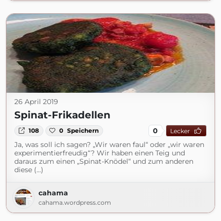
26 April 2019
Spinat-Frikadellen
0
108
0
Speichern
Lecker
Ja, was soll ich sagen? „Wir waren faul“ oder „wir waren
experimentierfreudig“? Wir haben einen Teig und
daraus zum einen „Spinat-Knödel“ und zum anderen
diese (...)
cahama
cahama.wordpress.com