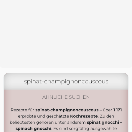
spinat-champignoncouscous
ÄHNLICHE SUCHEN
Rezepte für
spinat-champignoncouscous
– über
1 171
erprobte und geschätzte
Kochrezepte
. Zu den
beliebtesten gehören unter anderem
spinat gnocchi –
spinach gnocchi
. Es sind sorgfältig ausgewählte