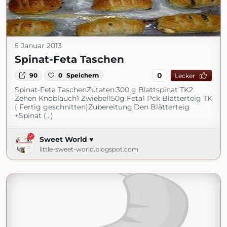
5 Januar 2013
Spinat-Feta Taschen
0
90
0
Speichern
Lecker
Spinat-Feta TaschenZutaten:300 g Blattspinat TK2
Zehen Knoblauch1 Zwiebel150g Feta1 Pck Blätterteig TK
( Fertig geschnitten)Zubereitung:Den Blätterteig
+Spinat (...)
Sweet World ♥
little-sweet-world.blogspot.com