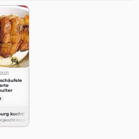
2021
 schäufele
arte
ulter
0
urg kocht!
rgkocht.blogspot.com