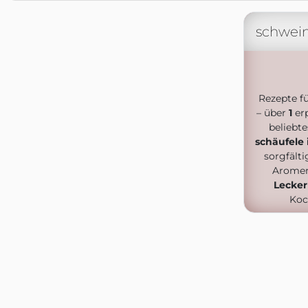
schwein
Rezepte f
– über
1
er
beliebt
schäufele
sorgfälti
Aromen
Lecker
Koc