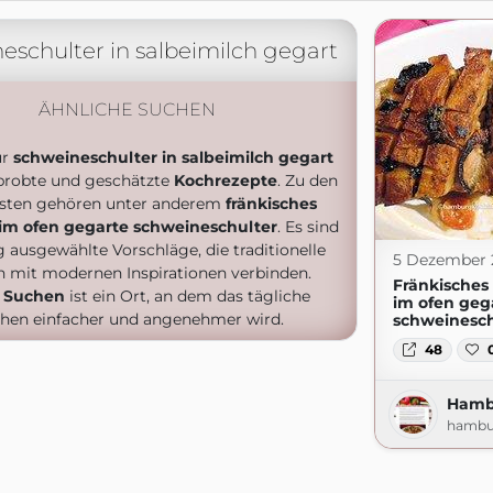
eschulter in salbeimilch gegart
ÄHNLICHE SUCHEN
ür
schweineschulter in salbeimilch gegart
probte und geschätzte
Kochrezepte
. Zu den
esten gehören unter anderem
fränkisches
 im ofen gegarte schweineschulter
. Es sind
g ausgewählte Vorschläge, die traditionelle
5 Dezember 
 mit modernen Inspirationen verbinden.
Fränkisches
 Suchen
ist ein Ort, an dem das tägliche
im ofen geg
hen einfacher und angenehmer wird.
schweinesch
48
Hamb
hambu