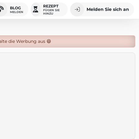
REZEPT
BLOG
Melden Sie sich an
FÜGEN SIE
MELDEN
HINZU
alte die Werbung aus 😄