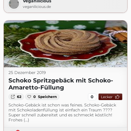
Veganilicious
veganilicious.de
25 Dezember 2019
Schoko Spritzgebäck mit Schoko-
Amaretto-Füllung
0
62
0
Speichern
Lecker
Schoko-Gebäck ist schon was feines. Schoko-Gebäck
mit Schokoladenfüllung ist einfach ein Traum ????
Super schnell zubereitet und es schmeckt köstlich!
Frohes (...)