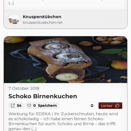
(...)
Knusperstübchen
knusperstuebchen.net
7 Oktober 2018
Schoko Birnenkuchen
0
54
0
Speichern
Lecker
Werbung für EDEKA | Ihr Zuckerschnuten, heute wird
es schokoladig – ich habe einen feinen Schoko-
Birnenkuchen für euch. Schoko und Birne – das trifft
genau den (...)