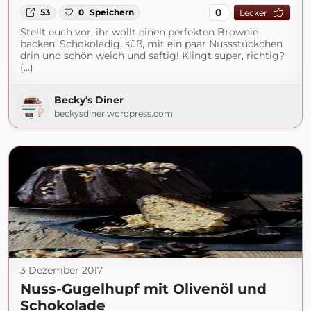
0
53
0
Speichern
Lecker
Stellt euch vor, ihr wollt einen perfekten Brownie
backen: Schokoladig, süß, mit ein paar Nussstückchen
drin und schön weich und saftig! Klingt super, richtig?
(...)
Becky's Diner
beckysdiner.wordpress.com
3 Dezember 2017
Nuss-Gugelhupf mit Olivenöl und
Schokolade