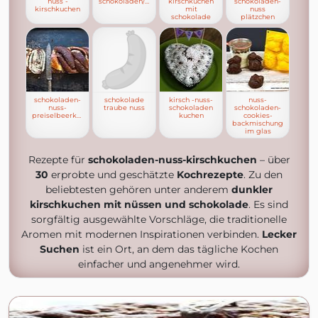
nuss -
schokoladen/kirschkuchen
kirschkuchen
schokoladen-
kirschkuchen
mit
nuss
schokolade
plätzchen
schokoladen-
schokolade
kirsch -nuss-
nuss-
nuss-
traube nuss
schokoladen
schokoladen-
preiselbeerkuchen
kuchen
cookies-
backmischung
im glas
Rezepte für
schokoladen-nuss-kirschkuchen
– über
30
erprobte und geschätzte
Kochrezepte
. Zu den
beliebtesten gehören unter anderem
dunkler
kirschkuchen mit nüssen und schokolade
. Es sind
sorgfältig ausgewählte Vorschläge, die traditionelle
Aromen mit modernen Inspirationen verbinden.
Lecker
Suchen
ist ein Ort, an dem das tägliche Kochen
einfacher und angenehmer wird.