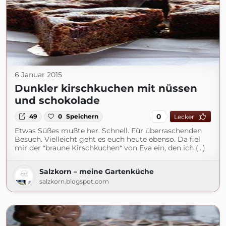
6 Januar 2015
Dunkler kirschkuchen mit nüssen
und schokolade
0
49
0
Speichern
Lecker
Etwas Süßes mußte her. Schnell. Für überraschenden
Besuch. Vielleicht geht es euch heute ebenso. Da fiel
mir der *braune Kirschkuchen* von Eva ein, den ich (...)
Salzkorn – meine Gartenküche
salzkorn.blogspot.com