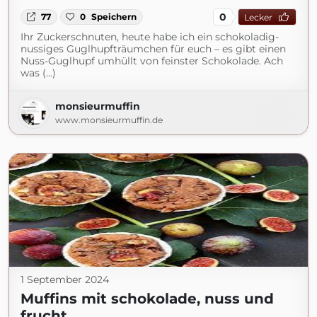
0
77
0
Speichern
Lecker
Ihr Zuckerschnuten, heute habe ich ein schokoladig-
nussiges Guglhupfträumchen für euch – es gibt einen
Nuss-Guglhupf umhüllt von feinster Schokolade. Ach
was (...)
monsieurmuffin
www.monsieurmuffin.de
1 September 2024
Muffins mit schokolade, nuss und
frucht