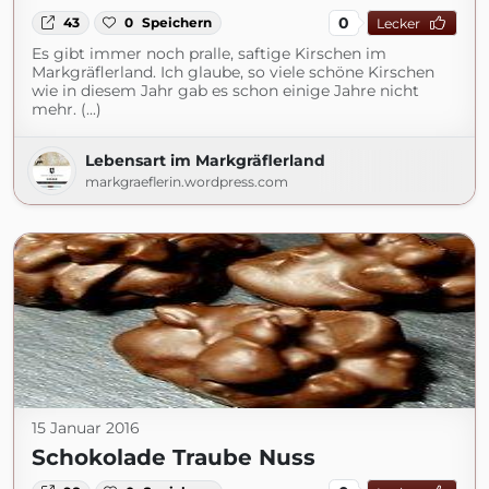
0
43
0
Speichern
Lecker
Es gibt immer noch pralle, saftige Kirschen im
Markgräflerland. Ich glaube, so viele schöne Kirschen
wie in diesem Jahr gab es schon einige Jahre nicht
mehr. (...)
Lebensart im Markgräflerland
markgraeflerin.wordpress.com
15 Januar 2016
Schokolade Traube Nuss