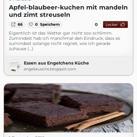
Apfel-blaubeer-kuchen mit mandeln
und zimt streuseln
0
66
0
Speichern
Lecker
Eigentlich ist das Wetter gar nicht soo schlimm.
Zumindest hab ich manchmal den Eindruck, dass es
zumindest solange nicht regnet, wie ich gerade
zuhause (...)
Essen aus Engelchens Küche
engelskueche.blogspot.com