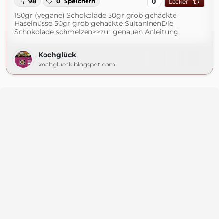
0
98
0
Speichern
Lecker
150gr (vegane) Schokolade 50gr grob gehackte
Haselnüsse 50gr grob gehackte SultaninenDie
Schokolade schmelzen>>zur genauen Anleitung
Kochglück
kochglueck.blogspot.com