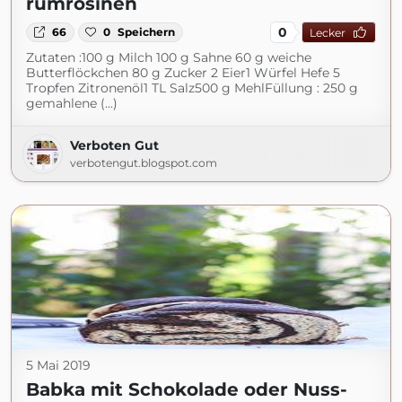
rumrosinen
0
66
0
Speichern
Lecker
Zutaten :100 g Milch 100 g Sahne 60 g weiche
Butterflöckchen 80 g Zucker 2 Eier1 Würfel Hefe 5
Tropfen Zitronenöl1 TL Salz500 g MehlFüllung : 250 g
gemahlene (...)
Verboten Gut
verbotengut.blogspot.com
5 Mai 2019
Babka mit Schokolade oder Nuss-