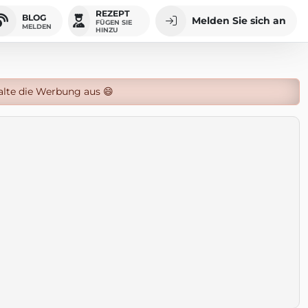
REZEPT
BLOG
Melden Sie sich an
FÜGEN SIE
MELDEN
HINZU
alte die Werbung aus 😄