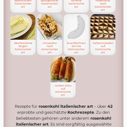
apfelkuchen
spargelsalat
raclette
nudelsalat
italienischer
italienischer
italienische
nach
art
art
art
italienischer
art
überbackene
moussaka
buschbohnen
kalbsrouladen
feigen
nach
terrine
auf
italienischer
italienischer
italienischer
italienische
art
art
art
art
cordon bleu
auf
italienische
art
Rezepte für
rosenkohl italienischer art
– über
42
erprobte und geschätzte
Kochrezepte
. Zu den
beliebtesten gehören unter anderem
rosenkohl
italienischer art
. Es sind sorgfältig ausgewählte